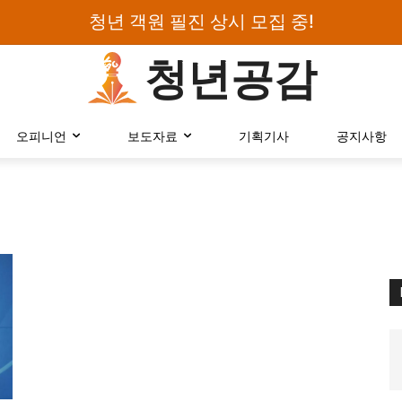
청년 객원 필진 상시 모집 중!
청년공감
로그인하세요
오피니언
보도자료
기획기사
공지사항
검색어를 입력하세요.
카테고리
오피니언
에세이
칼럼
보도자료
정치