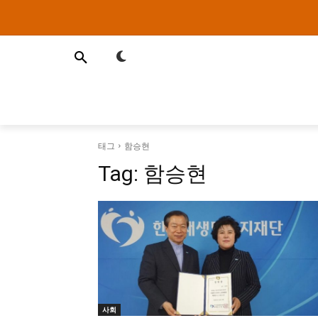
태그
함승현
Tag:
함승현
사회