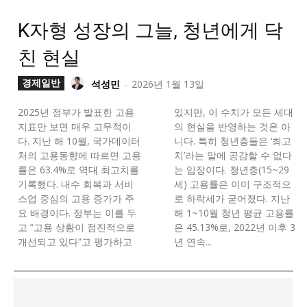
K자형 성장의 그늘, 청년에게 닥
친 현실
경제일반
석성민
-
2026년 1월 13일
2025년 정부가 발표한 고용
있지만, 이 수치가 모든 세대
지표만 보면 매우 고무적이
의 현실을 반영하는 것은 아
다. 지난 해 10월, 국가데이터
니다. 특히 청년층들은 ‘최고
처의 고용동향에 따르면 고용
치’라는 말에 공감할 수 없다
률은 63.4%로 역대 최고치를
는 입장이다. 청년층(15~29
기록했다. 내수 회복과 서비
세) 고용률은 이미 구조적으
스업 중심의 고용 증가가 주
로 하락세가 굳어졌다. 지난
요 배경이다. 정부는 이를 두
해 1~10월 청년 평균 고용률
고 “고용 상황이 점진적으로
은 45.13%로, 2022년 이후 3
개선되고 있다”고 평가하고
년 연속...