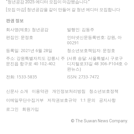
“청년공감 2025 에디터 모집이 마감됐습니다.”
[모집 마감] 청년공감을 같이 만들어 갈 청년 에디터 모집합니다
판권 정보
회사명(제호): 청년공감
발행인: 김동주
편집인: 문정호
인터넷신문등록번호: 강원, 아
00291
등록일: 2021년 6월 28일
청소년보호책임자: 문정호
주소: 강원특별자치도 강릉시 주
(서류 송달: 서울특별시 구로구
문진읍 항구로 40 102-402
디지털로33길 48 306-P104호 수
완뉴스)
전화: 1533-5835
ISSN: 2733-7472
신문사 소개
이용약관
개인정보처리방침
청소년보호정책
이메일무단수집거부
저작권보호규약
1:1 문의
공지사항
로그인
회원가입
© The Suwan News Company.