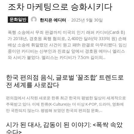
조차 마케팅으로 승화시키다
문화일반
한지은 에디터
-
2025년 9월 30일
폭행 소송에서 무죄 판결까지 미국의 인기 래퍼 카디비(Cardi B)
가 2018년, 경호원 폭행 혐의로, 2,400만 달러(약 333억 원) 손해
배상 소송에 휘말렸던 사건이 원고 패th 판결로 마무리됐다. 임신
중이던 카디비는 산부인과 진료실 앞에서 경호원 에마니 엘리스
와 시비가 붙었다. 엘리스는 카디비가 7.5cm 길이의...
한국 편의점 음식, 글로벌 ‘꿀조합’ 트렌드로
전 세계를 사로잡다
편의점에서 시작된 새로운 한류 최근 한국의 평범한 일상이 세계적으로
주목받고 있다. 이제 한류(K-Culture)는 더 이상 K-POP, 드라마, 영화에
만 국한되지 않는다. 평범해 보였던 한국의 편의점 문화,...
시가 된 대사, 감동이 된 이야기: <폭싹 속았
수다>