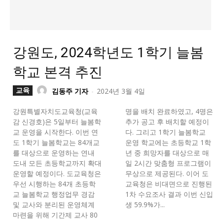
강원도, 2024학년도 1학기 늘봄
학교 본격 추진
교육
김동주 기자
-
2024년 3월 4일
강원특별자치도교육청(교육
명을 배치 완료하였고, 4명은
감 신경호)은 5일부터 늘봄학
추가 공고 후 배치할 예정이
교 운영을 시작한다. 이번 연
다. 그리고 1학기 늘봄학교
도 1학기 늘봄학교는 84개교
운영 학교에는 초등학교 1학
를 대상으로 운영하는 연내
년 중 희망자를 대상으로 매
도내 모든 초등학교까지 확대
일 2시간 맞춤형 프로그램이
운영할 예정이다. 도교육청은
무상으로 제공된다. 이어 도
우선 시행하는 84개 초등학
교육청은 비대면으로 진행된
교 늘봄학교 행정업무 경감
1차 수요조사 결과 이번 신입
및 교사와 분리된 운영체계
생 59.9%가...
마련을 위해 기간제 교사 80