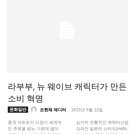
라부부, 뉴 웨이브 캐릭터가 만든
소비 혁명
문화일반
조현채 에디터
-
2025년 9월 22일
중국 아트토이 시장이 세계적
심지어 전통적인 캐릭터산업
인 주목을 받는 가운데 팝마
강자인 일본의 산리오(Hello