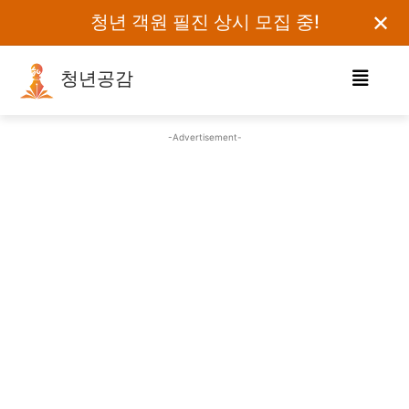
✕
청년 객원 필진 상시 모집 중!
청년공감
로그인하세요
-Advertisement-
검색어를 입력하세요.
카테고리
오피니언
에세이
칼럼
보도자료
정치