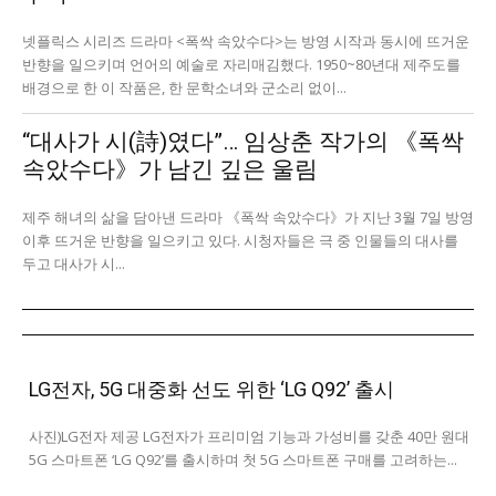
넷플릭스 시리즈 드라마 <폭싹 속았수다>는 방영 시작과 동시에 뜨거운
반향을 일으키며 언어의 예술로 자리매김했다. 1950~80년대 제주도를
배경으로 한 이 작품은, 한 문학소녀와 군소리 없이...
“대사가 시(詩)였다”… 임상춘 작가의 《폭싹
속았수다》가 남긴 깊은 울림
제주 해녀의 삶을 담아낸 드라마 《폭싹 속았수다》가 지난 3월 7일 방영
이후 뜨거운 반향을 일으키고 있다. 시청자들은 극 중 인물들의 대사를
두고 대사가 시...
LG전자, 5G 대중화 선도 위한 ‘LG Q92’ 출시
사진)LG전자 제공 LG전자가 프리미엄 기능과 가성비를 갖춘 40만 원대
5G 스마트폰 ‘LG Q92’를 출시하며 첫 5G 스마트폰 구매를 고려하는...