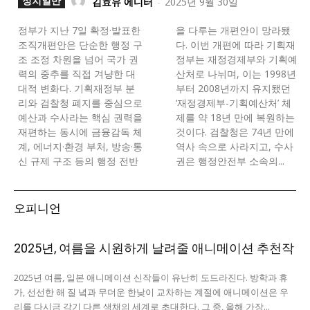
정치일반
김효유 에디터
-
2025년 9월 30일
정부가 지난 7일 확정·발표한
을 다루는 개편안이 망라됐
조직개편안은 단순한 행정 구
다. 이번 개편에 따라 기획재
조 조정 차원을 넘어 국가 권
정부는 재정경제부와 기획예
력의 중추를 직접 겨냥한 대
산처로 나뉘며, 이는 1998년
대적 변화다. 기획재정부 분
부터 2008년까지 유지됐던
리와 검찰청 폐지를 중심으로
‘재정경제부-기획예산처’ 체
예산과 수사라는 핵심 권력을
제를 약 18년 만에 복원하는
재편하는 동시에 금융감독 체
것이다. 검찰청은 74년 만에
계, 에너지·환경 부처, 방송·통
역사 속으로 사라지고, 수사
신 규제 구조 등의 행정 전반
권은 행정안전부 소속의...
오피니언
2025년, 여름을 시원하게 날려줄 애니메이션 추천작
2025년 여름, 일본 애니메이션 신작들이 유난히 도드라진다. 방학과 휴
가, 선선한 해 질 녘과 무더운 한낮이 교차하는 계절에 애니메이션은 우
리를 다시금 각기 다른 색채의 세계로 초대한다. 그 중, 올해 가장...