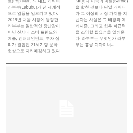
트(Pop Mart)의 대표 캐릭터
Kitty)나 미국의 마텔(Barbie)
라부부(Labubu)가 전 세계적
을 합친 것보다 단일 캐릭터
으로 열풍을 일으키고 있다.
가 그 이상의 시장 가치를 지
2019년 처음 시장에 등장한
닌다는 사실은 그 배경과 메
라부부는 일반적인 장난감이
커니즘, 그리고 향후 파급력
아닌 신세대 소비 트렌드와
을 조명할 필요성을 일깨운
예술, 엔터테인먼트, 투자 심
다. 라부부는 무엇인가 라부
리가 결합된 21세기형 문화
부는 홍콩 디자이너...
현상으로 자리매김하고 있다.