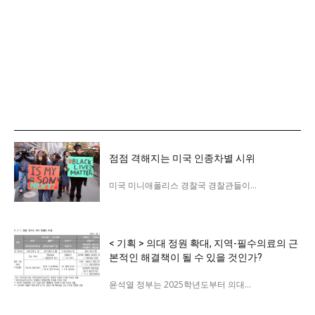
정치일반
국회/정당
대통령실 및 총리실
사회
경제
경제일반
산업·금융
점점 격해지는 미국 인종차별 시위
문화
미국 미니애폴리스 경찰국 경찰관들이...
문화일반
전통문화
대중문화
< 기획 > 의대 정원 확대, 지역-필수의료의 근
본적인 해결책이 될 수 있을 것인가?
교육
교육일반
윤석열 정부는 2025학년도부터 의대...
교육부