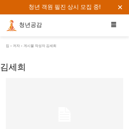
✕
청년 객원 필진 상시 모집 중!
청년공감
로그인하세요
집
저자
게시물 작성자 김세희
검색어를 입력하세요.
김세희
카테고리
오피니언
에세이
칼럼
보도자료
정치