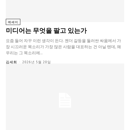
정치일반
국회/정당
에세이
대통령실 및 총리실
미디어는 무엇을 팔고 있는가
사회
요즘 들어 자꾸 이런 생각이 든다. 젠더 갈등을 둘러싼 싸움에서 가
경제
장 시끄러운 목소리가 가장 많은 사람을 대표하는 건 아닐 텐데, 왜
경제일반
우리는 그 목소리에...
산업·금융
김세희
-
2026년 5월 20일
문화
문화일반
전통문화
대중문화
교육
교육일반
교육부