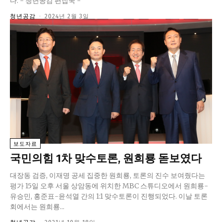
다. - 청년공감 편집국 -
청년공감
-
2024년 2월 3일
보도자료
국민의힘 1차 맞수토론, 원희룡 돋보였다
대장동 검증, 이재명 공세 집중한 원희룡, 토론의 진수 보여줬다는
평가 15일 오후 서울 상암동에 위치한 MBC 스튜디오에서 원희룡-
유승민, 홍준표-윤석열 간의 1:1 맞수토론이 진행되었다. 이날 토론
회에서는 원희룡...