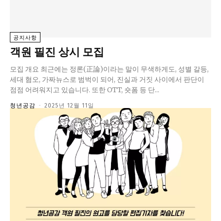
정치일반
국회/정당
공지사항
대통령실 및 총리실
객원 필진 상시 모집
사회
모집 개요 최근에는 정론(正論)이라는 말이 무색하게도, 성별 갈등,
경제
세대 혐오, 가짜뉴스로 범벅이 되어, 진실과 거짓 사이에서 판단이
경제일반
점점 어려워지고 있습니다. 또한 OTT, 숏폼 등 단...
산업·금융
청년공감
-
2025년 12월 11일
문화
문화일반
전통문화
대중문화
교육
교육일반
교육부