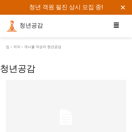
✕
청년 객원 필진 상시 모집 중!
청년공감
로그인하세요
집
저자
게시물 작성자 청년공감
검색어를 입력하세요.
청년공감
카테고리
오피니언
에세이
칼럼
보도자료
정치