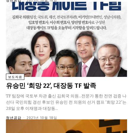
청년공감
-
2021년 10월 18일
보도자료
유승민 ‘희망 22’, 대장동 TF 발족
TF 팀장에 국토부 차관 출신 김희국 의원...전문가 통한 전면 검증 나
선다 국민의힘 경선 후보인 유승민 전 의원의 선거 캠프 '희망 22'는
28일 오후 이재명과 대장동...
청년공감
-
2021년 10월 18일