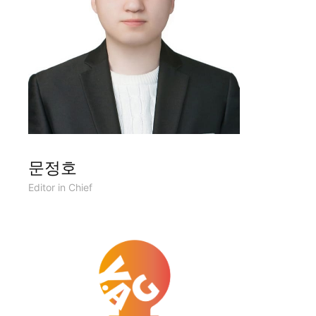
문정호
Editor in Chief