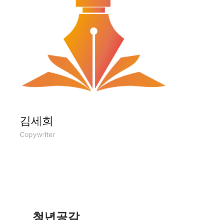
김세희
Copywriter
청년공감