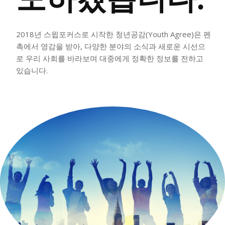
정치일반
국회/정당
2018년 스윕포커스로 시작한 청년공감(Youth Agree)은 펜
대통령실 및 총리실
촉에서 영감을 받아, 다양한 분야의 소식과 새로운 시선으
사회
로 우리 사회를 바라보며 대중에게 정확한 정보를 전하고
있습니다.
경제
경제일반
산업·금융
문화
문화일반
전통문화
대중문화
교육
교육일반
교육부