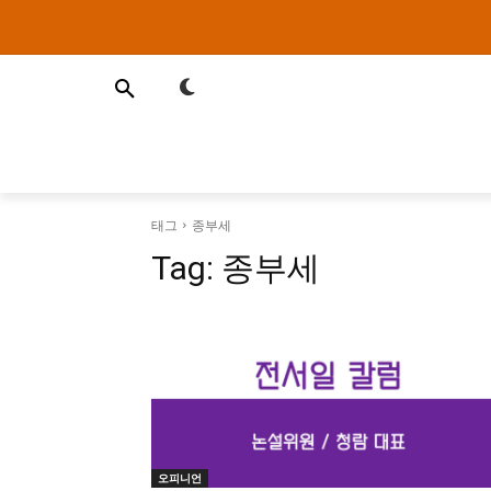
태그
종부세
Tag:
종부세
오피니언