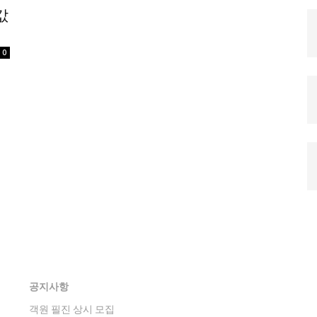
값
정치일반
국회/정당
0
대통령실 및 
사회
경제
경제일반
산업·금융
문화
문화일반
전통문화
대중문화
교육
공지사항
교육일반
객원 필진 상시 모집
교육부