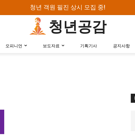
청년 객원 필진 상시 모집 중!
청년공감
로그인하세요
오피니언
보도자료
기획기사
공지사항
검색어를 입력하세요.
카테고리
오피니언
에세이
칼럼
보도자료
정치