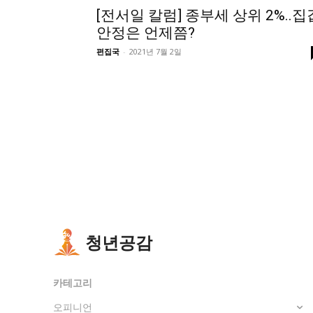
[전서일 칼럼] 종부세 상위 2%..집
안정은 언제쯤?
편집국
-
2021년 7월 2일
청년공감
카테고리
오피니언