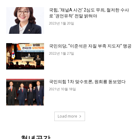
국힘, ‘채널A 사건’ 2심도 무죄, 철저한 수사
로 ‘권언유착’ 전말 밝혀야
2023년 1월 20일
국민의당, “이준석은 자질 부족 지도자” 맹공
2022년 1월 27일
국민의힘 1차 맞수토론, 원희룡 돋보였다
2021년 10월 18일
Load more
청년공감