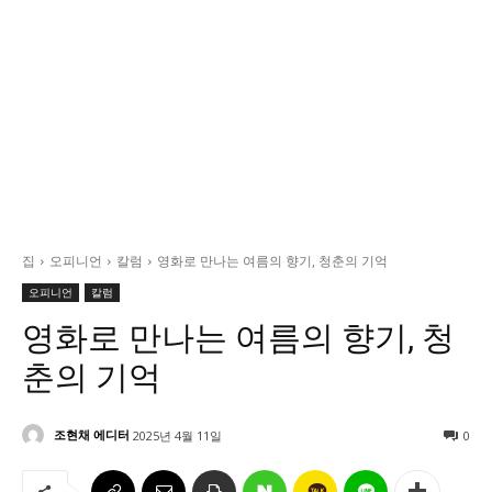
정치일반
국회/정당
대통령실 및 총리실
사회
경제
경제일반
산업·금융
집
오피니언
칼럼
영화로 만나는 여름의 향기, 청춘의 기억
문화
오피니언
칼럼
문화일반
영화로 만나는 여름의 향기, 청
전통문화
춘의 기억
대중문화
교육
조현채 에디터
2025년 4월 11일
0
교육일반
교육부