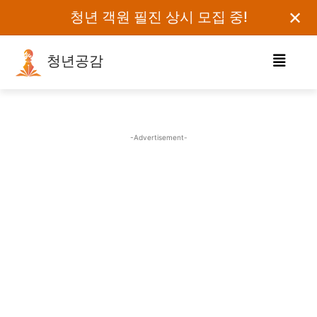
✕
청년 객원 필진 상시 모집 중!
청년공감
로그인하세요
검색어를 입력하세요.
-Advertisement-
카테고리
오피니언
에세이
칼럼
보도자료
정치