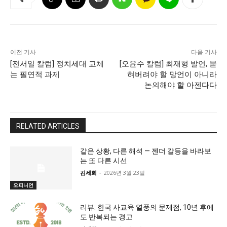
이전 기사
다음 기사
[전서일 칼럼] 정치세대 교체
[오윤수 칼럼] 최재형 발언, 묻
는 필연적 과제
혀버려야 할 망언이 아니라
논의해야 할 아젠다다
RELATED ARTICLES
같은 상황, 다른 해석 — 젠더 갈등을 바라보
는 또 다른 시선
김세희
-
2026년 3월 23일
오피니언
리뷰: 한국 사교육 열풍의 문제점, 10년 후에
도 반복되는 경고