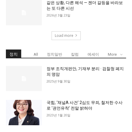
같은 상황, 다른 해석 — 젠더 갈등을 바라보
는 또 다른 시선
2026년 3월 23일
Load more
정치
All
정치일반
칼럼
에세이
More
정부 조직개편안, 기재부 분리 · 검찰청 폐지
의 명암
2025년 9월 30일
국힘, ‘채널A 사건’ 2심도 무죄, 철저한 수사
로 ‘권언유착’ 전말 밝혀야
2023년 1월 20일