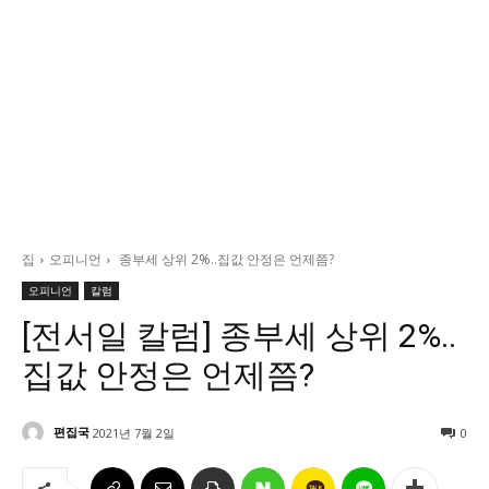
정치일반
국회/정당
대통령실 및 총리실
사회
경제
경제일반
산업·금융
집
오피니언
종부세 상위 2%..집값 안정은 언제쯤?
문화
오피니언
칼럼
문화일반
[전서일 칼럼] 종부세 상위 2%..
전통문화
집값 안정은 언제쯤?
대중문화
교육
편집국
2021년 7월 2일
0
교육일반
교육부