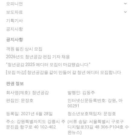
오피니언
보도자료
기획기사
공지사항
공지사항
객원 필진 상시 모집
2026년도 청년공감 편집 기자 채용
“청년공감 2025 에디터 모집이 마감됐습니다.”
[모집 마감] 청년공감을 같이 만들어 갈 청년 에디터 모집합니다
판권 정보
회사명(제호): 청년공감
발행인: 김동주
편집인: 문정호
인터넷신문등록번호: 강원, 아
00291
등록일: 2021년 6월 28일
청소년보호책임자: 문정호
주소: 강원특별자치도 강릉시 주
(서류 송달: 서울특별시 구로구
문진읍 항구로 40 102-402
디지털로33길 48 306-P104호 수
완뉴스)