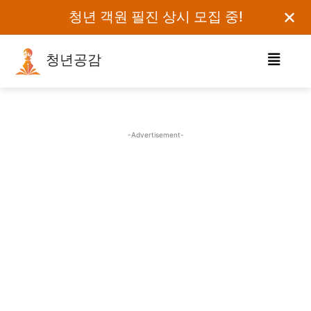
✕
청년 객원 필진 상시 모집 중!
청년공감
로그인하세요
검색어를 입력하세요.
-Advertisement-
카테고리
오피니언
에세이
칼럼
보도자료
정치