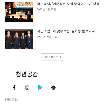
국민의당, “이준석은 자질 부족 지도자” 맹공
2022년 1월 27일
국민의힘 1차 맞수토론, 원희룡 돋보였다
2021년 10월 18일
Load more
청년공감
카테고리