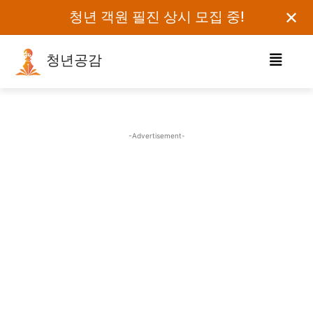
✕
청년 객원 필진 상시 모집 중!
청년공감
로그인하세요
검색어를 입력하세요.
-Advertisement-
카테고리
오피니언
에세이
칼럼
보도자료
정치