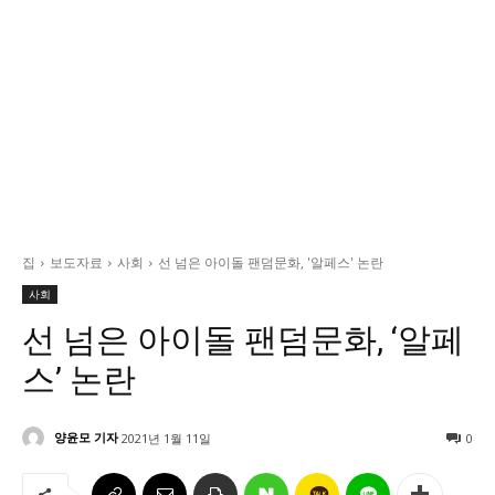
정치일반
국회/정당
대통령실 및 총리실
사회
경제
경제일반
산업·금융
집
보도자료
사회
선 넘은 아이돌 팬덤문화, '알페스' 논란
문화
사회
문화일반
선 넘은 아이돌 팬덤문화, ‘알페
전통문화
스’ 논란
대중문화
교육
양윤모 기자
2021년 1월 11일
0
교육일반
교육부