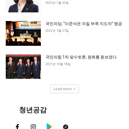
2023년 1월 20일
국민의당, “이준석은 자질 부족 지도자” 맹공
2022년 1월 27일
국민의힘 1차 맞수토론, 원희룡 돋보였다
2021년 10월 18일
Load more
청년공감