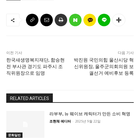
이전 기사
다음 기사
한국새생명복지재단, 함승현
박진원 국민의힘 울산시당 혁
전 부사관 경기도 파주시 조
신위원장, 울주군의회의원 보
직위원장으로 임명
궐선거 예비후보 등록
RELATED ARTICLES
라부부, 뉴 웨이브 캐릭터가 만든 소비 혁명
조현채 에디터
-
2025년 9월 22일
문화일반