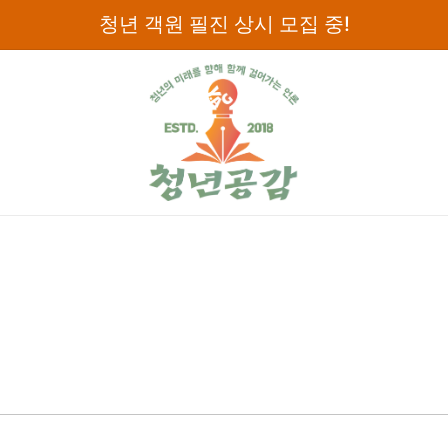
청년 객원 필진 상시 모집 중!
디