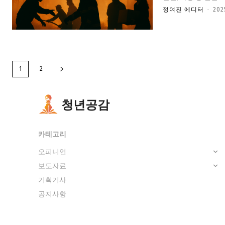
정여진 에디터
-
20
1
2
청년공감
카테고리
오피니언
보도자료
기획기사
공지사항