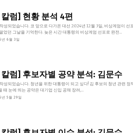
교육청
칼럼] 현황 분석 4편
학교
선 2024년 12월 3일, 비상계엄이 선포되고 많
기획기사
떨었던 그날을 기억한다. 늦은 시간 대통령의 비상계엄 선포로 완전...
공지사항
25년 6월 3일
 칼럼] 후보자별 공약 분석: 김문수
이 되고 싶다! 김 후보의 청년 관련 정책에서 다
때 눈에 띄는 공약은 대기업 신입 공채 장려,...
25년 5월 29일
 칼럼] 후보자별 이슈 분석: 김문수