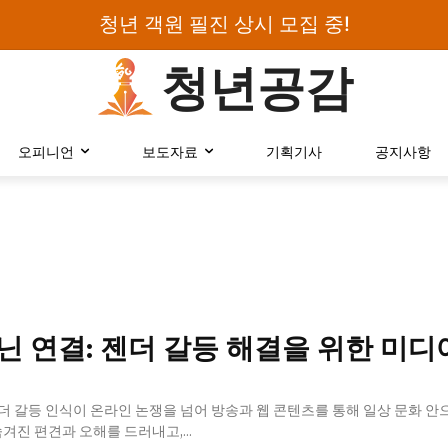
청년 객원 필진 상시 모집 중!
청년공감
로그인하세요
오피니언
보도자료
기획기사
공지사항
검색어를 입력하세요.
카테고리
오피니언
닌 연결: 젠더 갈등 해결을 위한 미디
에세이
칼럼
보도자료
더 갈등 인식이 온라인 논쟁을 넘어 방송과 웹 콘텐츠를 통해 일상 문화 안
숨겨진 편견과 오해를 드러내고,...
정치