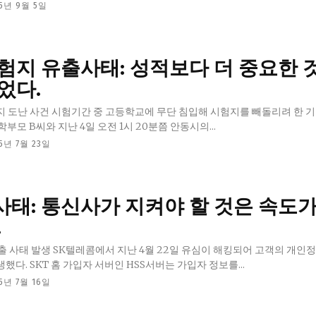
25년 9월 5일
정치일반
국회/정당
대통령실 및 
험지 유출사태: 성적보다 더 중요한 
었다.
사회
경제
입해 시험지를 빼돌리려 한 기간제 교사
학부모 B씨와 지난 4일 오전 1시 20분쯤 안동시의...
경제일반
5년 7월 23일
산업·금융
문화
문화일반
킹사태: 통신사가 지켜야 할 것은 속도가
전통문화
.
대중문화
일 유심이 해킹되어 고객의 개인정보가 전부
다. SKT 홈 가입자 서버인 HSS서버는 가입자 정보를...
교육
5년 7월 16일
교육일반
교육부