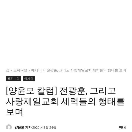
정치일반
국회/정당
대통령실 및 총리실
사회
경제
경제일반
산업·금융
집
오피니언
에세이
전광훈, 그리고 사랑제일교회 세력들의 행태를 보며
문화
오피니언
에세이
문화일반
[양윤모 칼럼] 전광훈, 그리고
전통문화
사랑제일교회 세력들의 행태를
대중문화
교육
보며
교육일반
양윤모 기자
2020년 8월 24일
0
교육부