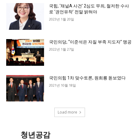
국힘, ‘채널A 사건’ 2심도 무죄, 철저한 수사
로 ‘권언유착’ 전말 밝혀야
2023년 1월 20일
국민의당, “이준석은 자질 부족 지도자” 맹공
2022년 1월 27일
국민의힘 1차 맞수토론, 원희룡 돋보였다
2021년 10월 18일
Load more
청년공감