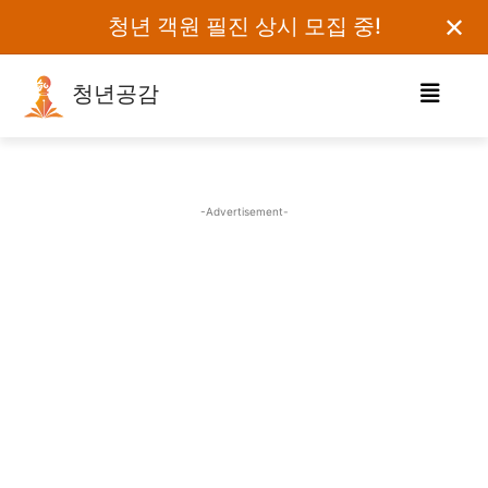
✕
청년 객원 필진 상시 모집 중!
청년공감
로그인하세요
검색어를 입력하세요.
-Advertisement-
카테고리
오피니언
에세이
칼럼
보도자료
정치