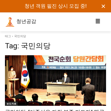
✕
청년 객원 필진 상시 모집 중!
청년공감
로그인하세요
태그
국민의당
Tag:
국민의당
검색어를 입력하세요.
카테고리
오피니언
에세이
칼럼
보도자료
보도자료
정치