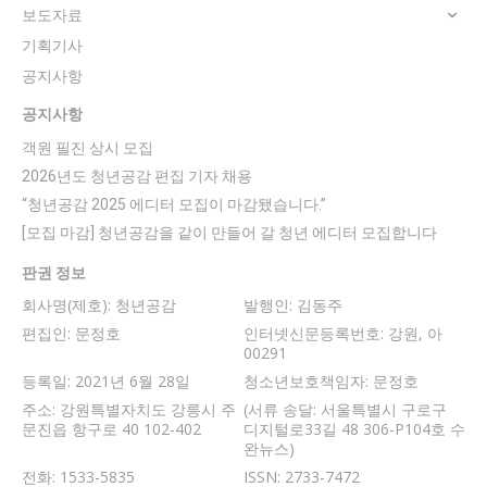
보도자료
기획기사
공지사항
공지사항
객원 필진 상시 모집
2026년도 청년공감 편집 기자 채용
“청년공감 2025 에디터 모집이 마감됐습니다.”
[모집 마감] 청년공감을 같이 만들어 갈 청년 에디터 모집합니다
판권 정보
회사명(제호): 청년공감
발행인: 김동주
편집인: 문정호
인터넷신문등록번호: 강원, 아
00291
등록일: 2021년 6월 28일
청소년보호책임자: 문정호
주소: 강원특별자치도 강릉시 주
(서류 송달: 서울특별시 구로구
문진읍 항구로 40 102-402
디지털로33길 48 306-P104호 수
완뉴스)
전화: 1533-5835
ISSN: 2733-7472