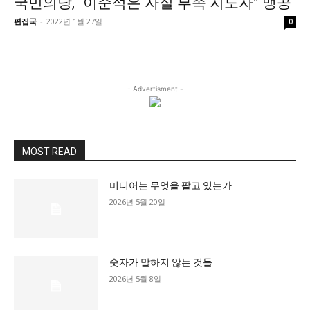
국민의당, “이준석은 자질 부족 지도자” 맹공
정치일반
편집국
-
2022년 1월 27일
0
국회/정당
대통령실 및 총리실
사회
- Advertisment -
경제
경제일반
산업·금융
MOST READ
문화
미디어는 무엇을 팔고 있는가
문화일반
2026년 5월 20일
전통문화
대중문화
교육
숫자가 말하지 않는 것들
교육일반
2026년 5월 8일
교육부