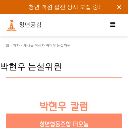
✕
청년 객원 필진 상시 모집 중!
청년공감
로그인하세요
집
저자
게시물 작성자 박현우 논설위원
검색어를 입력하세요.
박현우 논설위원
카테고리
오피니언
에세이
칼럼
보도자료
정치