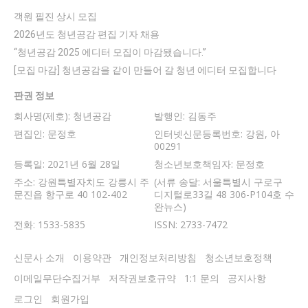
객원 필진 상시 모집
2026년도 청년공감 편집 기자 채용
“청년공감 2025 에디터 모집이 마감됐습니다.”
[모집 마감] 청년공감을 같이 만들어 갈 청년 에디터 모집합니다
판권 정보
회사명(제호): 청년공감
발행인: 김동주
편집인: 문정호
인터넷신문등록번호: 강원, 아
00291
등록일: 2021년 6월 28일
청소년보호책임자: 문정호
주소: 강원특별자치도 강릉시 주
(서류 송달: 서울특별시 구로구
문진읍 항구로 40 102-402
디지털로33길 48 306-P104호 수
완뉴스)
전화: 1533-5835
ISSN: 2733-7472
신문사 소개
이용약관
개인정보처리방침
청소년보호정책
이메일무단수집거부
저작권보호규약
1:1 문의
공지사항
로그인
회원가입