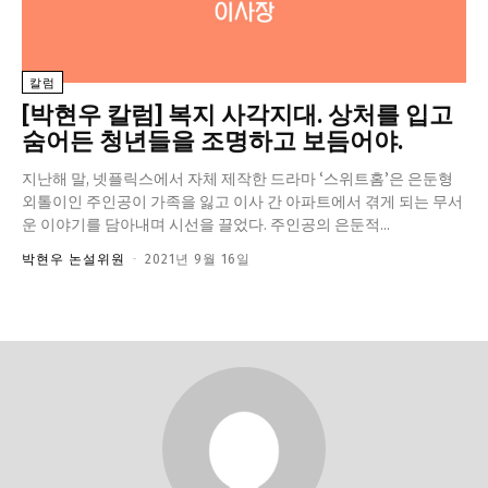
정치일반
국회/정당
칼럼
대통령실 및 총리실
[박현우 칼럼] 복지 사각지대. 상처를 입고
사회
숨어든 청년들을 조명하고 보듬어야.
경제
지난해 말, 넷플릭스에서 자체 제작한 드라마 ‘스위트홈’은 은둔형
경제일반
외톨이인 주인공이 가족을 잃고 이사 간 아파트에서 겪게 되는 무서
운 이야기를 담아내며 시선을 끌었다. 주인공의 은둔적...
산업·금융
박현우 논설위원
-
2021년 9월 16일
문화
문화일반
전통문화
대중문화
교육
교육일반
교육부