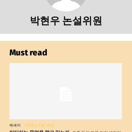
교육청
학교
박현우 논설위원
기획기사
공지사항
Must read
에세이
2026년 5월 20일