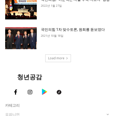
2022년 1월 27일
국민의힘 1차 맞수토론, 원희룡 돋보였다
2021년 10월 18일
Load more
청년공감
카테고리
오피니언