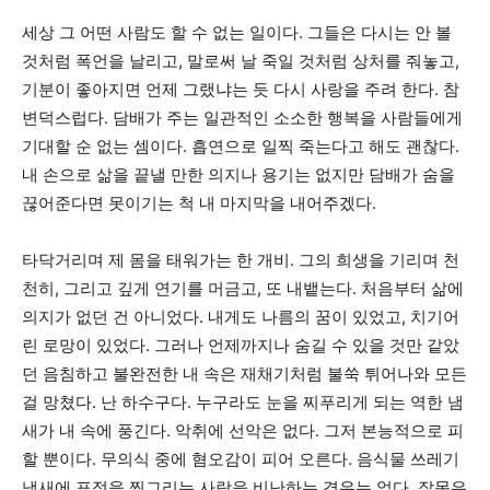
세상 그 어떤 사람도 할 수 없는 일이다. 그들은 다시는 안 볼
것처럼 폭언을 날리고, 말로써 날 죽일 것처럼 상처를 줘놓고,
기분이 좋아지면 언제 그랬냐는 듯 다시 사랑을 주려 한다. 참
변덕스럽다. 담배가 주는 일관적인 소소한 행복을 사람들에게
기대할 순 없는 셈이다. 흡연으로 일찍 죽는다고 해도 괜찮다.
내 손으로 삶을 끝낼 만한 의지나 용기는 없지만 담배가 숨을
끊어준다면 못이기는 척 내 마지막을 내어주겠다.
타닥거리며 제 몸을 태워가는 한 개비. 그의 희생을 기리며 천
천히, 그리고 깊게 연기를 머금고, 또 내뱉는다. 처음부터 삶에
의지가 없던 건 아니었다. 내게도 나름의 꿈이 있었고, 치기어
린 로망이 있었다. 그러나 언제까지나 숨길 수 있을 것만 같았
던 음침하고 불완전한 내 속은 재채기처럼 불쑥 튀어나와 모든
걸 망쳤다. 난 하수구다. 누구라도 눈을 찌푸리게 되는 역한 냄
새가 내 속에 풍긴다. 악취에 선악은 없다. 그저 본능적으로 피
할 뿐이다. 무의식 중에 혐오감이 피어 오른다. 음식물 쓰레기
냄새에 표정을 찡그리는 사람을 비난하는 경우는 없다. 잘못은