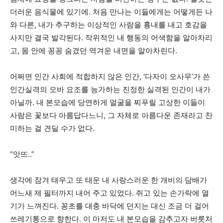
더러운 음식물에 있기에. 처음 만나는 이들에게는 어떻게든 나
와 다른, 내가 추구하는 이상적인 사람을 흉내를 내고 호감을
사지만 결국 발각된다. 작위적인 내 행동의 어색함을 알아차리
고, 몸 안에 꽁꽁 숨겼던 역겨운 내면을 알아차린다.
어쩌면 인간 사회에 적합하지 않은 인간,
‘
다자이 오사무
’
가 쓴
인간실격의 오바 요조를 능가하는 진정한 실격된 인간이 내가
아닐까. 내 본모습에 당연하게 얼굴을 찌푸릴 고상한 이들이
사람은 꽃보다 아름답다느니, 그 자체로 아름다운 존재라고 찬
미하는 걸 견딜 수가 없다.
“앗뜨..”
생각에 잠겨 태우고 또 태운 내 사랑스러운 한 개비의 담배가
어느새 제 필터까지 내어 주고 있었다. 쥐고 있는 손가락에 열
기가 느껴진다. 꽁초를 대충 바닥에 던지는 대신 조금 더 걸어
쓰레기통으로 향한다. 이 마저도 내 본모습을 감추고자 버릇처