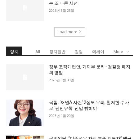
는 또 다른 시선
2026년 3월 23일
Load more
정치
All
정치일반
칼럼
에세이
More
정부 조직개편안, 기재부 분리 · 검찰청 폐지
의 명암
2025년 9월 30일
국힘, ‘채널A 사건’ 2심도 무죄, 철저한 수사
로 ‘권언유착’ 전말 밝혀야
2023년 1월 20일
국민의당, “이준석은 자질 부족 지도자” 맹공