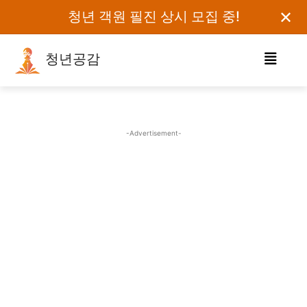
✕
청년 객원 필진 상시 모집 중!
청년공감
로그인하세요
검색어를 입력하세요.
-Advertisement-
카테고리
오피니언
에세이
칼럼
보도자료
정치