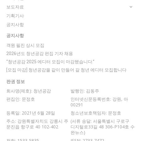
보도자료
기획기사
공지사항
공지사항
객원 필진 상시 모집
2026년도 청년공감 편집 기자 채용
“청년공감 2025 에디터 모집이 마감됐습니다.”
[모집 마감] 청년공감을 같이 만들어 갈 청년 에디터 모집합니다
판권 정보
회사명(제호): 청년공감
발행인: 김동주
편집인: 문정호
인터넷신문등록번호: 강원, 아
00291
등록일: 2021년 6월 28일
청소년보호책임자: 문정호
주소: 강원특별자치도 강릉시 주
(서류 송달: 서울특별시 구로구
문진읍 항구로 40 102-402
디지털로33길 48 306-P104호 수
완뉴스)
전화: 1533-5835
ISSN: 2733-7472