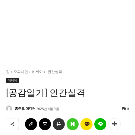
정치일반
국회/정당
대통령실 및 총리실
사회
경제
경제일반
산업·금융
집
오피니언
에세이
인간실격
문화
에세이
문화일반
[공감일기] 인간실격
전통문화
대중문화
홍준오 에디터
2025년 4월 9일
0
교육
교육일반
교육부