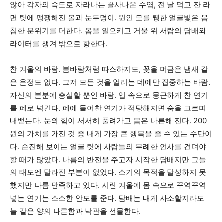
않아 각자의 속도로 자라나는 꼴사나운 수염, 전 날 먹고 잔 라
면 탓에 팽팽해진 볼과 눈두덩이. 원인 모를 퀭한 얼굴빛은 음
침한 분위기를 더한다. 몸을 일으키고 거울 위 서랍의 담배와
라이터를 챙겨 밖으로 향한다.
찬 겨울의 바람. 봄바람처럼 따스하지도, 꽃을 머금은 냄새 같
은 온정도 없다. 그저 모든 것을 얼리는 데에만 집중하는 바람.
자신의 본분에 충실할 뿐인 바람. 입 속으로 뭉근하게 찬 연기
를 폐로 넘긴다. 폐에 들어찬 연기가 적당해지면 숨을 고르며
내뱉는다. 눈의 힘이 서서히 풀려가고 몸은 나른해 진다. 200
원의 가치를 가진 것 중 내게 가장 큰 행복을 줄 수 있는 수단이
다. 순진해 보이는 얼굴 탓에 사람들의 무례한 언사를 견뎌야
할 때가 많았다. 나름의 반전을 주고자 시작한 담배지만 그들
의 태도엔 달라진 부분이 없었다. 소기의 목적을 달성하지 못
했지만 나름 만족하고 있다. 시린 겨울에 몸 속으로 꾸역꾸역
넣는 연기는 소소한 안도를 준다. 담배는 내게 사소할지라도
늘 같은 양의 나른함과 낙관을 선물한다.