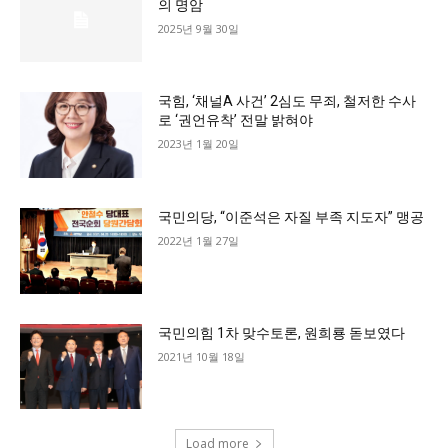
의 명암
2025년 9월 30일
국힘, ‘채널A 사건’ 2심도 무죄, 철저한 수사
로 ‘권언유착’ 전말 밝혀야
2023년 1월 20일
국민의당, “이준석은 자질 부족 지도자” 맹공
2022년 1월 27일
국민의힘 1차 맞수토론, 원희룡 돋보였다
2021년 10월 18일
Load more