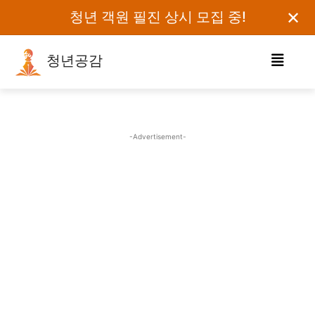
✕
청년 객원 필진 상시 모집 중!
청년공감
로그인하세요
검색어를 입력하세요.
-Advertisement-
카테고리
오피니언
에세이
칼럼
보도자료
정치