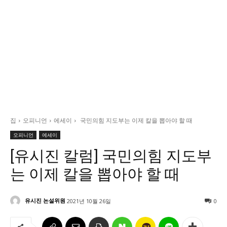
정치일반
국회/정당
대통령실 및 총리실
사회
경제
경제일반
산업·금융
집
오피니언
에세이
국민의힘 지도부는 이제 칼을 뽑아야 할 때
문화
오피니언
에세이
문화일반
[유시진 칼럼] 국민의힘 지도부
전통문화
는 이제 칼을 뽑아야 할 때
대중문화
교육
유시진 논설위원
2021년 10월 26일
0
교육일반
교육부