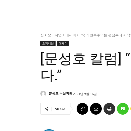
집
오피니언
에세이
“숙의 민주주의는 관심부터 시작
오피니언
에세이
[문성호 칼럼]
다.”
문성호 논설위원
2021년 9월 16일
Share