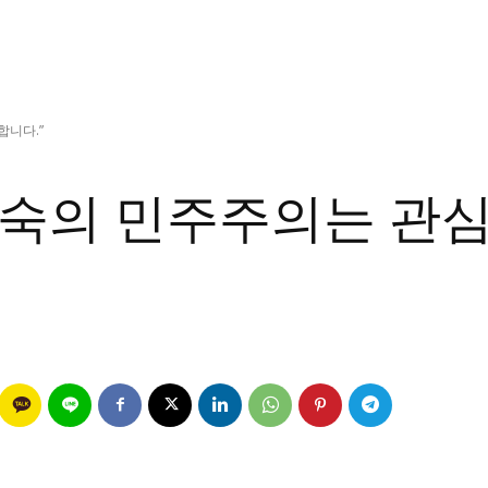
정치일반
국회/정당
대통령실 및 
합니다.”
사회
경제
 “숙의 민주주의는 
경제일반
산업·금융
문화
문화일반
전통문화
대중문화
교육
교육일반
교육부