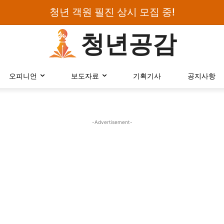
청년 객원 필진 상시 모집 중!
청년공감
로그인하세요
오피니언
보도자료
기획기사
공지사항
검색어를 입력하세요.
-Advertisement-
카테고리
오피니언
에세이
칼럼
보도자료
정치