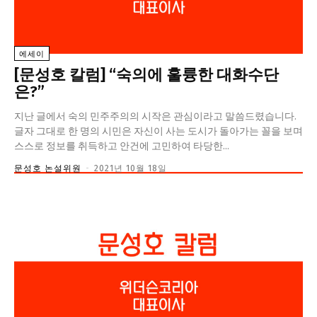
정치일반
국회/정당
에세이
대통령실 및 총리실
[문성호 칼럼] “숙의에 훌륭한 대화수단
사회
은?”
경제
지난 글에서 숙의 민주주의의 시작은 관심이라고 말씀드렸습니다.
경제일반
글자 그대로 한 명의 시민은 자신이 사는 도시가 돌아가는 꼴을 보며
스스로 정보를 취득하고 안건에 고민하여 타당한...
산업·금융
문성호 논설위원
-
2021년 10월 18일
문화
문화일반
전통문화
대중문화
교육
교육일반
교육부