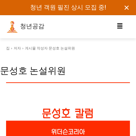
✕
청년 객원 필진 상시 모집 중!
청년공감
로그인하세요
집
저자
게시물 작성자 문성호 논설위원
검색어를 입력하세요.
문성호 논설위원
카테고리
오피니언
에세이
칼럼
보도자료
정치