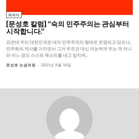
교육청
에세이
학교
[문성호 칼럼] “숙의 민주주의는 관심부터
기획기사
시작합니다.”
공지사항
요컨대 우리 대한민국은 대의 민주주의의 형태로 운영되고 있으나,
민주화의 역사를 거치면서 그저 무조건 대신 의논하게 두는 게 아니
라 어느 정도 스스로 목소리를 내고 정치에...
문성호 논설위원
-
2021년 9월 16일