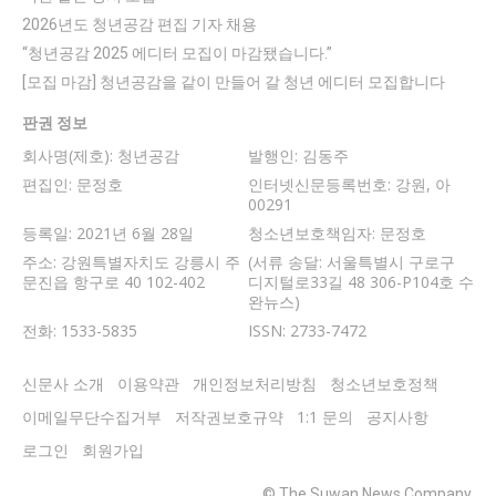
2026년도 청년공감 편집 기자 채용
“청년공감 2025 에디터 모집이 마감됐습니다.”
[모집 마감] 청년공감을 같이 만들어 갈 청년 에디터 모집합니다
판권 정보
회사명(제호): 청년공감
발행인: 김동주
편집인: 문정호
인터넷신문등록번호: 강원, 아
00291
등록일: 2021년 6월 28일
청소년보호책임자: 문정호
주소: 강원특별자치도 강릉시 주
(서류 송달: 서울특별시 구로구
문진읍 항구로 40 102-402
디지털로33길 48 306-P104호 수
완뉴스)
전화: 1533-5835
ISSN: 2733-7472
신문사 소개
이용약관
개인정보처리방침
청소년보호정책
이메일무단수집거부
저작권보호규약
1:1 문의
공지사항
로그인
회원가입
© The Suwan News Company.