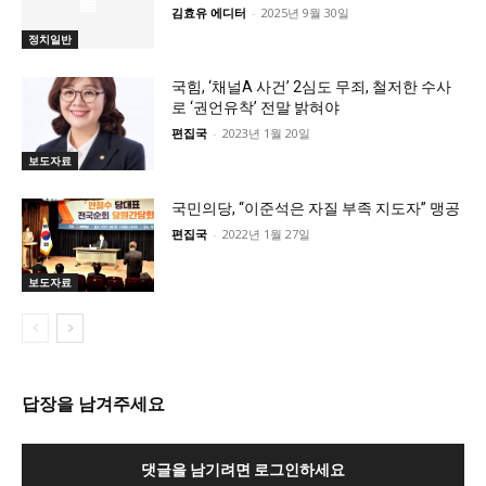
김효유 에디터
-
2025년 9월 30일
정치일반
국힘, ‘채널A 사건’ 2심도 무죄, 철저한 수사
로 ‘권언유착’ 전말 밝혀야
편집국
-
2023년 1월 20일
보도자료
국민의당, “이준석은 자질 부족 지도자” 맹공
편집국
-
2022년 1월 27일
보도자료
답장을 남겨주세요
댓글을 남기려면 로그인하세요