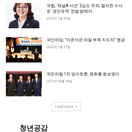
국힘, ‘채널A 사건’ 2심도 무죄, 철저한 수사
로 ‘권언유착’ 전말 밝혀야
2023년 1월 20일
국민의당, “이준석은 자질 부족 지도자” 맹공
2022년 1월 27일
국민의힘 1차 맞수토론, 원희룡 돋보였다
2021년 10월 18일
Load more
청년공감