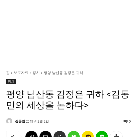
정치일반
국회/정당
대통령실 및 총리실
사회
경제
경제일반
산업·금융
집
보도자료
정치
평양 남산동 김정은 귀하
문화
정치
문화일반
평양 남산동 김정은 귀하 <김동
전통문화
민의 세상을 논하다>
대중문화
교육
김동민
2019년 2월 2일
0
교육일반
교육부