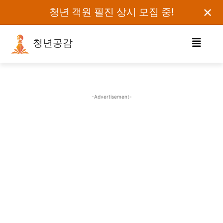
✕
청년 객원 필진 상시 모집 중!
청년공감
로그인하세요
검색어를 입력하세요.
-Advertisement-
카테고리
오피니언
에세이
칼럼
보도자료
정치