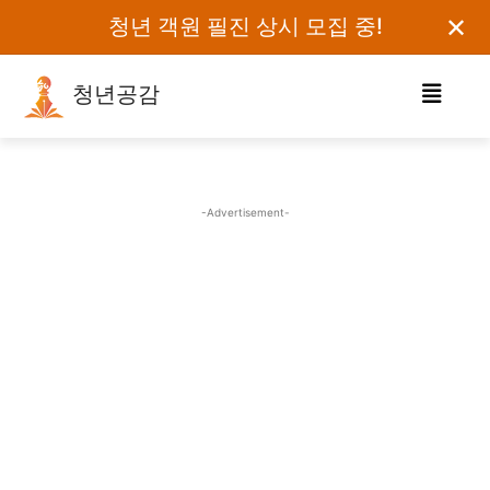
✕
청년 객원 필진 상시 모집 중!
청년공감
로그인하세요
검색어를 입력하세요.
-Advertisement-
카테고리
오피니언
에세이
칼럼
보도자료
정치