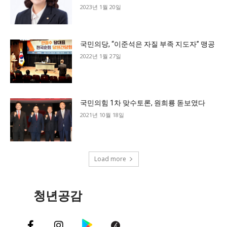
2023년 1월 20일
국민의당, “이준석은 자질 부족 지도자” 맹공
2022년 1월 27일
국민의힘 1차 맞수토론, 원희룡 돋보였다
2021년 10월 18일
Load more
청년공감