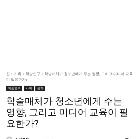
정치일반
국회/정당
대통령실 및 총리실
사회
경제
경제일반
산업·금융
집
기획
학술연구
학술매체가 청소년에게 주는 영향, 그리고 미디어 교육
문화
이 필요한가?
문화일반
학술연구
사회
문화
전통문화
학술매체가 청소년에게 주는
대중문화
영향, 그리고 미디어 교육이 필
교육
요한가?
교육일반
교육부