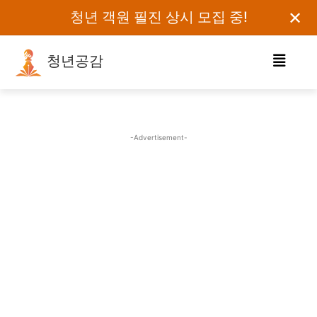
✕
청년 객원 필진 상시 모집 중!
청년공감
로그인하세요
검색어를 입력하세요.
-Advertisement-
카테고리
오피니언
에세이
칼럼
보도자료
정치