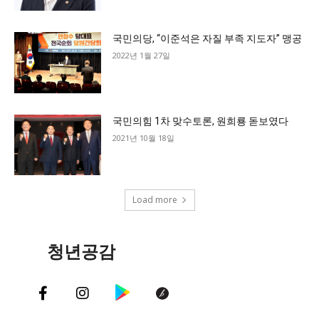
국민의당, “이준석은 자질 부족 지도자” 맹공
2022년 1월 27일
국민의힘 1차 맞수토론, 원희룡 돋보였다
2021년 10월 18일
Load more
청년공감