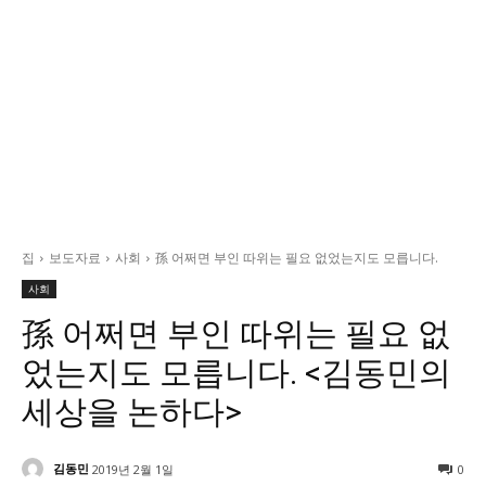
정치일반
국회/정당
대통령실 및 총리실
사회
경제
경제일반
산업·금융
집
보도자료
사회
孫 어쩌면 부인 따위는 필요 없었는지도 모릅니다.
문화
사회
문화일반
孫 어쩌면 부인 따위는 필요 없
전통문화
었는지도 모릅니다. <김동민의
대중문화
교육
세상을 논하다>
교육일반
김동민
2019년 2월 1일
0
교육부