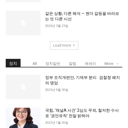
같은 상황, 다른 해석 — 젠더 갈등을 바라보
는 또 다른 시선
2026년 3월 23일
Load more
정치
All
정치일반
칼럼
에세이
More
정부 조직개편안, 기재부 분리 · 검찰청 폐지
의 명암
2025년 9월 30일
국힘, ‘채널A 사건’ 2심도 무죄, 철저한 수사
로 ‘권언유착’ 전말 밝혀야
2023년 1월 20일