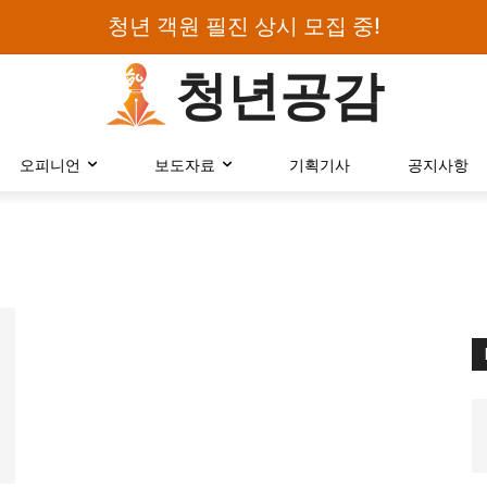
청년 객원 필진 상시 모집 중!
청년공감
로그인하세요
오피니언
보도자료
기획기사
공지사항
검색어를 입력하세요.
카테고리
오피니언
에세이
칼럼
보도자료
정치