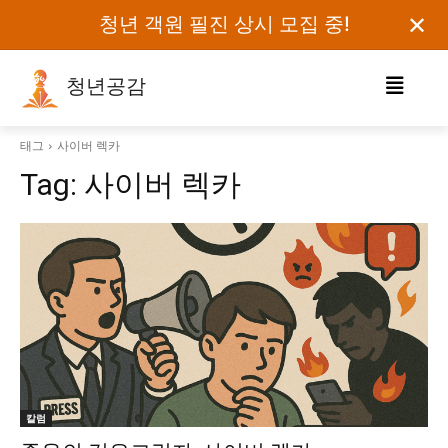
✕
청년 객원 필진 상시 모집 중!
청년공감
로그인하세요
태그
사이버 렉카
Tag:
사이버 렉카
검색어를 입력하세요.
카테고리
오피니언
에세이
칼럼
보도자료
칼럼
정치