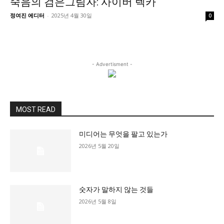
죽음의 검은그림자: 사이버 렉카
정치일반
정여진 에디터
-
2025년 4월 30일
0
국회/정당
대통령실 및 총리실
사회
- Advertisment -
경제
경제일반
산업·금융
MOST READ
문화
미디어는 무엇을 팔고 있는가
문화일반
2026년 5월 20일
전통문화
대중문화
교육
숫자가 말하지 않는 것들
교육일반
2026년 5월 8일
교육부