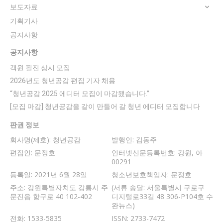
보도자료
기획기사
공지사항
공지사항
객원 필진 상시 모집
2026년도 청년공감 편집 기자 채용
“청년공감 2025 에디터 모집이 마감됐습니다.”
[모집 마감] 청년공감을 같이 만들어 갈 청년 에디터 모집합니다
판권 정보
회사명(제호): 청년공감
발행인: 김동주
편집인: 문정호
인터넷신문등록번호: 강원, 아
00291
등록일: 2021년 6월 28일
청소년보호책임자: 문정호
주소: 강원특별자치도 강릉시 주
(서류 송달: 서울특별시 구로구
문진읍 항구로 40 102-402
디지털로33길 48 306-P104호 수
완뉴스)
전화: 1533-5835
ISSN: 2733-7472