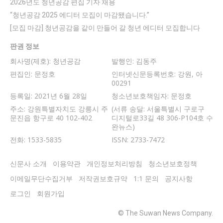
2026년도 청년공감 편집 기자 채용
“청년공감 2025 에디터 모집이 마감됐습니다.”
[모집 마감] 청년공감을 같이 만들어 갈 청년 에디터 모집합니다
판권 정보
회사명(제호): 청년공감
발행인: 김동주
편집인: 문정호
인터넷신문등록번호: 강원, 아
00291
등록일: 2021년 6월 28일
청소년보호책임자: 문정호
주소: 강원특별자치도 강릉시 주
(서류 송달: 서울특별시 구로구
문진읍 항구로 40 102-402
디지털로33길 48 306-P104호 수
완뉴스)
전화: 1533-5835
ISSN: 2733-7472
신문사 소개
이용약관
개인정보처리방침
청소년보호정책
이메일무단수집거부
저작권보호규약
1:1 문의
공지사항
로그인
회원가입
© The Suwan News Company.