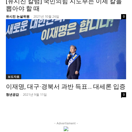
[유시진 칼럼] 국민의힘 지도부는 이제 칼을
정치일반
뽑아야 할 때
국회/정당
유시진 논설위원
-
2021년 10월 26일
0
대통령실 및 총리실
사회
경제
경제일반
산업·금융
문화
보도자료
문화일반
이재명, 대구·경북서 과반 득표… 대세론 입증
전통문화
청년공감
-
2021년 9월 11일
0
대중문화
교육
교육일반
- Advertisment -
교육부