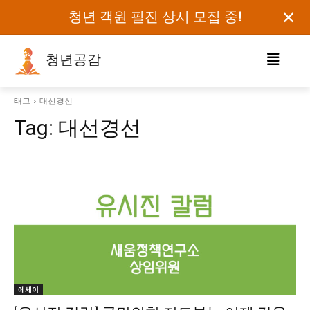
✕
청년 객원 필진 상시 모집 중!
청년공감
로그인하세요
태그
대선경선
Tag:
대선경선
검색어를 입력하세요.
카테고리
오피니언
에세이
칼럼
보도자료
에세이
정치