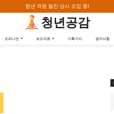
청년 객원 필진 상시 모집 중!
청년공감
로그인하세요
오피니언
보도자료
기획기사
공지사항
검색어를 입력하세요.
카테고리
오피니언
에세이
칼럼
보도자료
정치