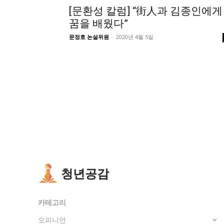
[문환성 칼럼] “街人과 김종인에게
꿈을 배웠다”
문정호 논설위원
-
2020년 4월 5일
청년공감
카테고리
오피니언