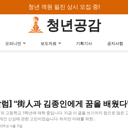
청년 객원 필진 상시 모집 중!
청년공감
로그인하세요
오피니언
보도자료
기획기사
공지사항
검색어를 입력하세요.
카테고리
오피니언
에세이
칼럼] “街人과 김종인에게 꿈을 배웠다
칼럼
'의 고등학교 3학년에 재학 중입니다. 지금 이 글을 쓰기까지 참으로 많은 
보도자료
개인 신상에 관한 고민이었습니다. 하지만 미래를 위한...
정치
020년 4월 5일