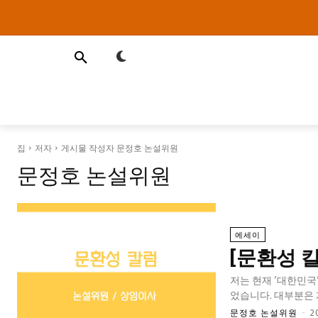
집
저자
게시물 작성자 문정호 논설위원
문정호 논설위원
에세이
[문환성 
저는 현재 '대한민국
었습니다. 대부분은 
문정호 논설위원
-
2