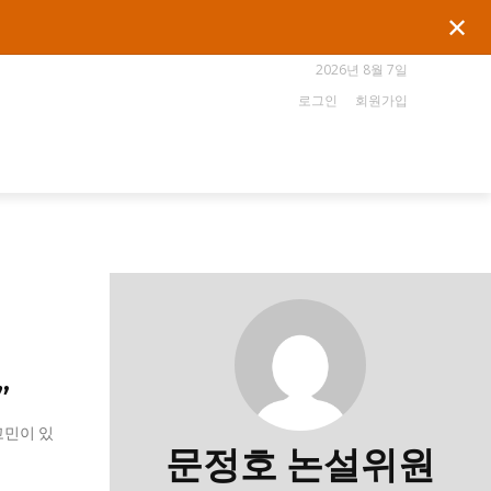
✕
2026년 8월 7일
로그인
회원가입
”
고민이 있
문정호 논설위원