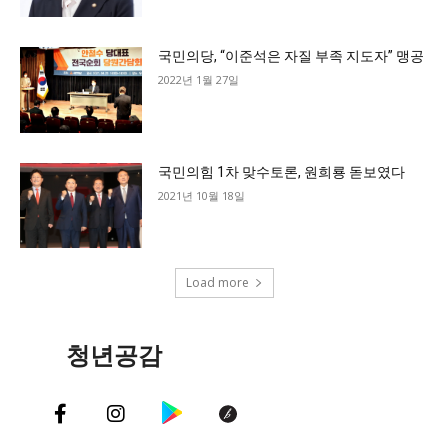
국민의당, “이준석은 자질 부족 지도자” 맹공
2022년 1월 27일
국민의힘 1차 맞수토론, 원희룡 돋보였다
2021년 10월 18일
Load more
청년공감