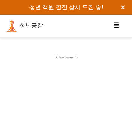
✕
청년 객원 필진 상시 모집 중!
청년공감
로그인하세요
검색어를 입력하세요.
-Advertisement-
카테고리
오피니언
에세이
칼럼
보도자료
정치