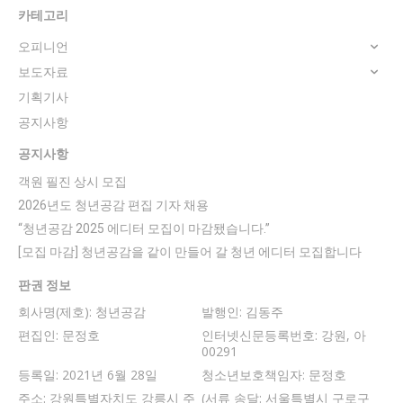
카테고리
오피니언
보도자료
기획기사
공지사항
공지사항
객원 필진 상시 모집
2026년도 청년공감 편집 기자 채용
“청년공감 2025 에디터 모집이 마감됐습니다.”
[모집 마감] 청년공감을 같이 만들어 갈 청년 에디터 모집합니다
판권 정보
회사명(제호): 청년공감
발행인: 김동주
편집인: 문정호
인터넷신문등록번호: 강원, 아
00291
등록일: 2021년 6월 28일
청소년보호책임자: 문정호
주소: 강원특별자치도 강릉시 주
(서류 송달: 서울특별시 구로구