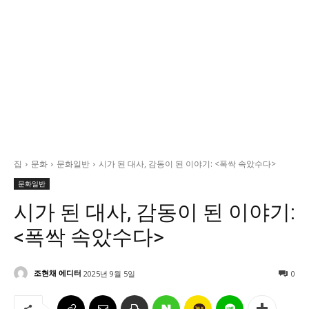
정치일반
국회/정당
대통령실 및 총리실
사회
경제
경제일반
산업·금융
집
문화
문화일반
시가 된 대사, 감동이 된 이야기: <폭싹 속았수다>
문화
문화일반
문화일반
시가 된 대사, 감동이 된 이야기:
전통문화
<폭싹 속았수다>
대중문화
교육
조현채 에디터
2025년 9월 5일
0
교육일반
교육부