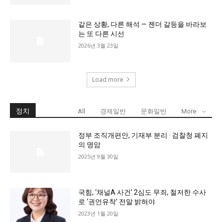
같은 상황, 다른 해석 — 젠더 갈등을 바라보
는 또 다른 시선
2026년 3월 23일
Load more
정치
All
경제일반
문화일반
More
정부 조직개편안, 기재부 분리 · 검찰청 폐지
의 명암
2025년 9월 30일
국힘, ‘채널A 사건’ 2심도 무죄, 철저한 수사
로 ‘권언유착’ 전말 밝혀야
2023년 1월 20일