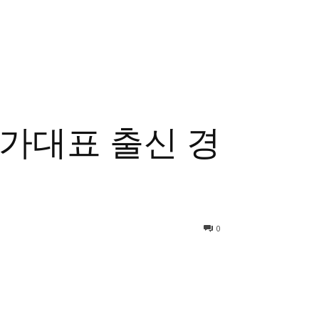
총리실
국가대표 출신 경
0