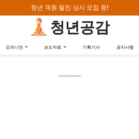
청년 객원 필진 상시 모집 중!
청년공감
로그인하세요
오피니언
보도자료
기획기사
공지사항
검색어를 입력하세요.
-Advertisement-
카테고리
오피니언
에세이
칼럼
보도자료
정치