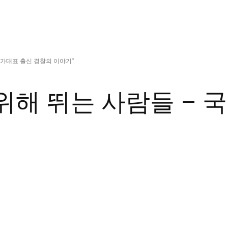
정치일반
국회/정당
대통령실 및 
 국가대표 출신 경찰의 이야기”
사회
경제
 위해 뛰는 사람들 – 
경제일반
산업·금융
문화
문화일반
전통문화
대중문화
교육
교육일반
교육부