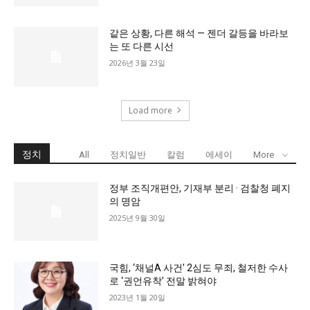
같은 상황, 다른 해석 — 젠더 갈등을 바라보
는 또 다른 시선
2026년 3월 23일
Load more
정치
All
정치일반
칼럼
에세이
More
정부 조직개편안, 기재부 분리 · 검찰청 폐지
의 명암
2025년 9월 30일
국힘, ‘채널A 사건’ 2심도 무죄, 철저한 수사
로 ‘권언유착’ 전말 밝혀야
2023년 1월 20일