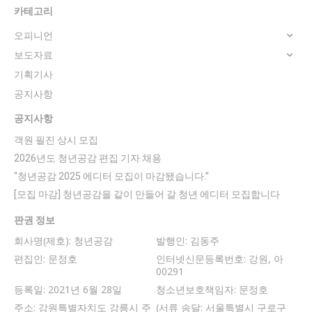
카테고리
오피니언
보도자료
기획기사
공지사항
공지사항
객원 필진 상시 모집
2026년도 청년공감 편집 기자 채용
“청년공감 2025 에디터 모집이 마감됐습니다.”
[모집 마감] 청년공감을 같이 만들어 갈 청년 에디터 모집합니다
판권 정보
회사명(제호): 청년공감
발행인: 김동주
편집인: 문정호
인터넷신문등록번호: 강원, 아
00291
등록일: 2021년 6월 28일
청소년보호책임자: 문정호
주소: 강원특별자치도 강릉시 주
(서류 송달: 서울특별시 구로구