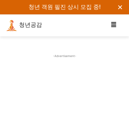
✕
청년 객원 필진 상시 모집 중!
청년공감
로그인하세요
검색어를 입력하세요.
-Advertisement-
카테고리
오피니언
에세이
칼럼
보도자료
정치