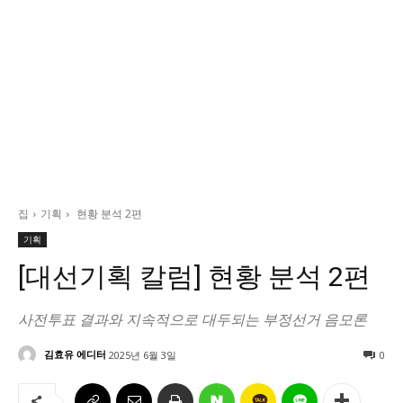
정치일반
국회/정당
대통령실 및 총리실
사회
경제
경제일반
산업·금융
집
기획
현황 분석 2편
문화
기획
문화일반
[대선기획 칼럼] 현황 분석 2편
전통문화
대중문화
사전투표 결과와 지속적으로 대두되는 부정선거 음모론
교육
김효유 에디터
2025년 6월 3일
0
교육일반
교육부