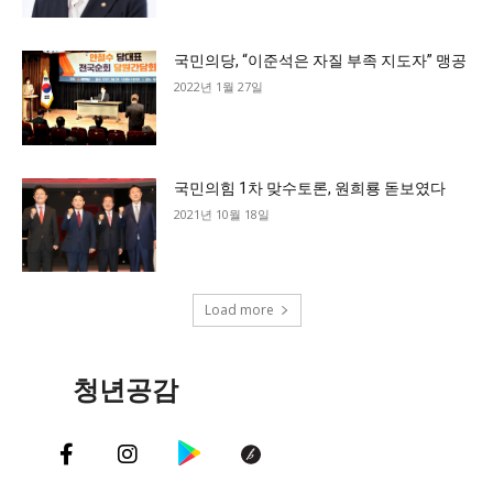
국민의당, “이준석은 자질 부족 지도자” 맹공
2022년 1월 27일
국민의힘 1차 맞수토론, 원희룡 돋보였다
2021년 10월 18일
Load more
청년공감