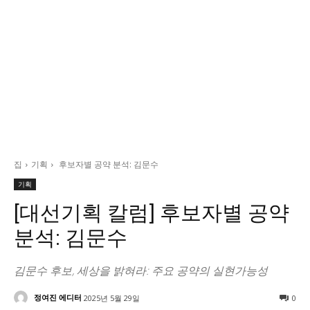
정치일반
국회/정당
대통령실 및 총리실
사회
경제
경제일반
산업·금융
집
기획
후보자별 공약 분석: 김문수
문화
기획
문화일반
[대선기획 칼럼] 후보자별 공약
전통문화
분석: 김문수
대중문화
교육
김문수 후보, 세상을 밝혀라: 주요 공약의 실현가능성
교육일반
정여진 에디터
2025년 5월 29일
0
교육부