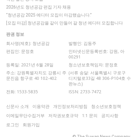
2026년도 청년공감 편집 기자 채용
“청년공감 2025 에디터 모집이 마감됐습니다.”
[모집 마감] 청년공감을 같이 만들어 갈 청년 에디터 모집합니다
판권 정보
회사명(제호): 청년공감
발행인: 김동주
편집인: 문정호
인터넷신문등록번호: 강원, 아
00291
등록일: 2021년 6월 28일
청소년보호책임자: 문정호
주소: 강원특별자치도 강릉시 주
(서류 송달: 서울특별시 구로구
문진읍 항구로 40 102-402
디지털로33길 48 306-P104호 수
완뉴스)
전화: 1533-5835
ISSN: 2733-7472
신문사 소개
이용약관
개인정보처리방침
청소년보호정책
이메일무단수집거부
저작권보호규약
1:1 문의
공지사항
로그인
회원가입
© The Suwan News Company.