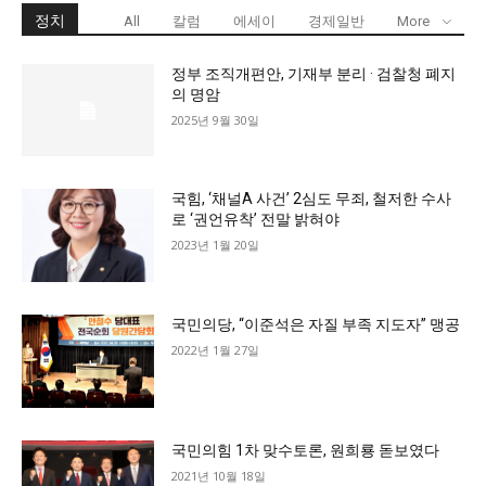
정치
All
칼럼
에세이
경제일반
More
정부 조직개편안, 기재부 분리 · 검찰청 폐지
의 명암
2025년 9월 30일
국힘, ‘채널A 사건’ 2심도 무죄, 철저한 수사
로 ‘권언유착’ 전말 밝혀야
2023년 1월 20일
국민의당, “이준석은 자질 부족 지도자” 맹공
2022년 1월 27일
국민의힘 1차 맞수토론, 원희룡 돋보였다
2021년 10월 18일