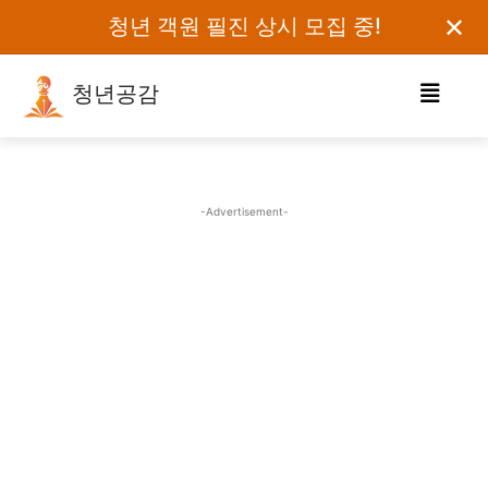
✕
청년 객원 필진 상시 모집 중!
청년공감
로그인하세요
검색어를 입력하세요.
-Advertisement-
카테고리
오피니언
에세이
칼럼
보도자료
정치