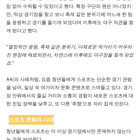
임 없이 수락할 수 있었다고 했다. 특정 구단의 팬은 아니었지
만, 막상 경기장을 찾고 보니 축제 같은 분위기에 어느새 한 팀
을 응원하고 경기를 즐기게 되었다며 이후에도 야구 직관을 찾
게 된다고 했다.
“열정적인 응원, 축제 같은 분위기, 다채로운 먹거리가 어우러
진 현장에 매료되면서, 자연스레 이후에도 야구장을 찾게 되었
죠.”
A씨의 사례처럼, 요즘 청년들에게 스포츠는 단순한 경기 관람
을 넘어, 일상 속 여가이자 문화 콘텐츠로 스며들고 있다. 경기
장 안팎에서의 즐길 거리와 소통의 경험이 새로운 스포츠에 대
한 진입 장벽을 낮추고, 또 다른 ‘취향’으로 자리 잡게 만든다.
스포츠 문화의 시대
청년들에게 스포츠는 더 이상 경기장에서만 존재하지 않는다
는 것을 보여준다.