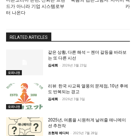
드가 아니라 기업 시스템로부
카
터 나온다
RELATED ARTICLES
같은 상황, 다른 해석 — 젠더 갈등을 바라보
는 또 다른 시선
김세희
-
2026년 3월 23일
오피니언
리뷰: 한국 사교육 열풍의 문제점, 10년 후에
도 반복되는 경고
김세희
-
2026년 3월 3일
오피니언
2025년, 여름을 시원하게 날려줄 애니메이
션 추천작
조현채 에디터
-
2025년 7월 28일