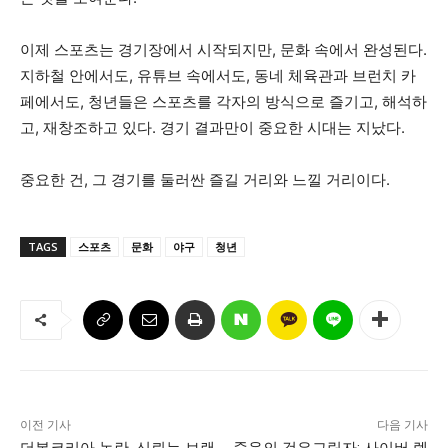
이제 스포츠는 경기장에서 시작되지만, 문화 속에서 완성된다.
지하철 안에서도, 유튜브 속에서도, 동네 체육관과 브런치 카
페에서도, 청년들은 스포츠를 각자의 방식으로 즐기고, 해석하
고, 재창조하고 있다. 경기 결과만이 중요한 시대는 지났다.
중요한 건, 그 경기를 둘러싼 즐길 거리와 느낄 거리이다.
TAGS
스포츠
문화
야구
청년
이전 기사
다음 기사
더본코리아 논란, 신뢰는 브랜
죽음의 검은그림자: 사이버 렉