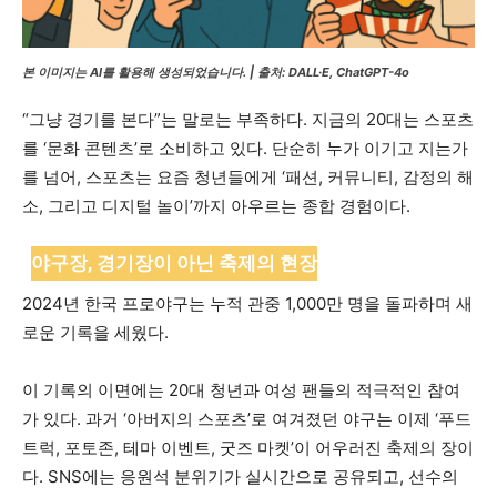
본 이미지는 AI를 활용해 생성되었습니다. | 출처: DALL·E, ChatGPT-4o
“그냥 경기를 본다”는 말로는 부족하다. 지금의 20대는 스포츠
를 ‘문화 콘텐츠’로 소비하고 있다. 단순히 누가 이기고 지는가
를 넘어, 스포츠는 요즘 청년들에게 ‘패션, 커뮤니티, 감정의 해
소, 그리고 디지털 놀이’까지 아우르는 종합 경험이다.
야구장, 경기장이 아닌 축제의 현장
2024년 한국 프로야구는 누적 관중 1,000만 명을 돌파하며 새
로운 기록을 세웠다.
이 기록의 이면에는 20대 청년과 여성 팬들의 적극적인 참여
가 있다. 과거 ‘아버지의 스포츠’로 여겨졌던 야구는 이제 ‘푸드
트럭, 포토존, 테마 이벤트, 굿즈 마켓’이 어우러진 축제의 장이
다. SNS에는 응원석 분위기가 실시간으로 공유되고, 선수의