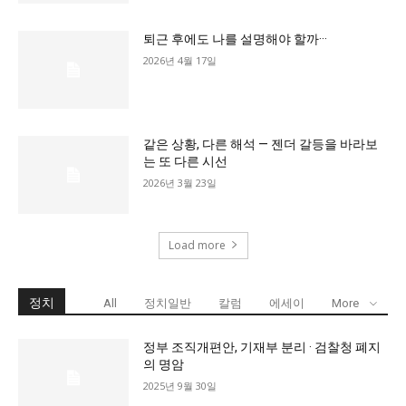
퇴근 후에도 나를 설명해야 할까···
2026년 4월 17일
같은 상황, 다른 해석 — 젠더 갈등을 바라보
는 또 다른 시선
2026년 3월 23일
Load more
정치
All
정치일반
칼럼
에세이
More
정부 조직개편안, 기재부 분리 · 검찰청 폐지
의 명암
2025년 9월 30일