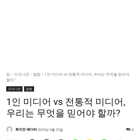
정치일반
국회/정당
대통령실 및 총리실
사회
경제
경제일반
산업·금융
집
오피니언
칼럼
1인 미디어 vs 전통적 미디어, 우리는 무엇을 믿어야
문화
할까?
문화일반
오피니언
칼럼
전통문화
1인 미디어 vs 전통적 미디어,
대중문화
우리는 무엇을 믿어야 할까?
교육
교육일반
최지안 에디터
2025년 4월 25일
0
교육부