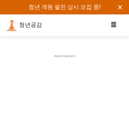
✕
청년 객원 필진 상시 모집 중!
청년공감
로그인하세요
검색어를 입력하세요.
-Advertisement-
카테고리
오피니언
에세이
칼럼
보도자료
정치