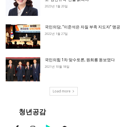
2023년 1월 20일
국민의당, “이준석은 자질 부족 지도자” 맹공
2022년 1월 27일
국민의힘 1차 맞수토론, 원희룡 돋보였다
2021년 10월 18일
Load more
청년공감