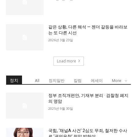
같은 상황, 다른 해석 — 젠더 갈등을 바라보
는 또 다른 시선
2026년 3월 23일
Load more
정치
All
정치일반
칼럼
에세이
More
정부 조직개편안, 기재부 분리 · 검찰청 폐지
의 명암
2025년 9월 30일
국힘, ‘채널A 사건’ 2심도 무죄, 철저한 수사
로 ‘권언유착’ 전말 밝혀야