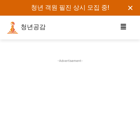
✕
청년 객원 필진 상시 모집 중!
청년공감
로그인하세요
검색어를 입력하세요.
-Advertisement-
카테고리
오피니언
에세이
칼럼
보도자료
정치