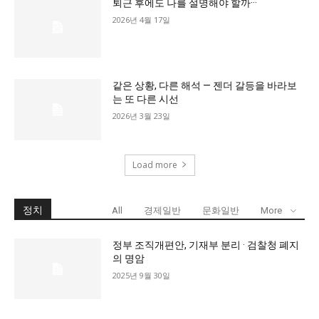
퇴근 후에도 나를 설명해야 할까···
2026년 4월 17일
같은 상황, 다른 해석 — 젠더 갈등을 바라보
는 또 다른 시선
2026년 3월 23일
Load more
정치
All
경제일반
문화일반
More
정부 조직개편안, 기재부 분리 · 검찰청 폐지
의 명암
2025년 9월 30일