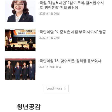
국힘, ‘채널A 사건’ 2심도 무죄, 철저한 수사
로 ‘권언유착’ 전말 밝혀야
2023년 1월 20일
국민의당, “이준석은 자질 부족 지도자” 맹공
2022년 1월 27일
국민의힘 1차 맞수토론, 원희룡 돋보였다
2021년 10월 18일
Load more
청년공감