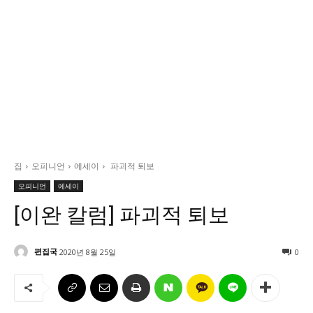
정치일반
국회/정당
대통령실 및 총리실
사회
경제
경제일반
산업·금융
집
오피니언
에세이
파괴적 퇴보
문화
오피니언
에세이
문화일반
[이완 칼럼] 파괴적 퇴보
전통문화
대중문화
편집국
2020년 8월 25일
0
교육
교육일반
교육부