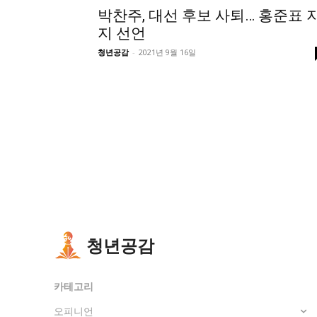
박찬주, 대선 후보 사퇴… 홍준표 
지 선언
청년공감
-
2021년 9월 16일
청년공감
카테고리
오피니언