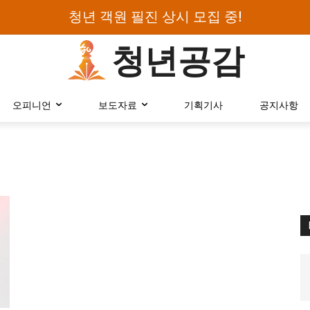
청년 객원 필진 상시 모집 중!
청년공감
로그인하세요
오피니언
보도자료
기획기사
공지사항
검색어를 입력하세요.
카테고리
오피니언
에세이
칼럼
보도자료
정치