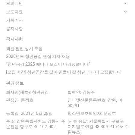
오피니언
보도자료
기획기사
공지사항
공지사항
객원 필진 상시 모집
2026년도 청년공감 편집 기자 채용
“청년공감 2025 에디터 모집이 마감됐습니다.”
[모집 마감] 청년공감을 같이 만들어 갈 청년 에디터 모집합니다
판권 정보
회사명(제호): 청년공감
발행인: 김동주
편집인: 문정호
인터넷신문등록번호: 강원, 아
00291
등록일: 2021년 6월 28일
청소년보호책임자: 문정호
주소: 강원특별자치도 강릉시 주
(서류 송달: 서울특별시 구로구
문진읍 항구로 40 102-402
디지털로33길 48 306-P104호 수
완뉴스)