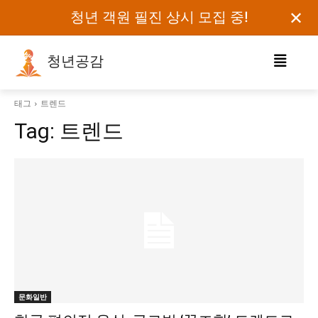
✕
청년 객원 필진 상시 모집 중!
청년공감
로그인하세요
태그
트렌드
Tag:
트렌드
검색어를 입력하세요.
카테고리
오피니언
에세이
칼럼
보도자료
문화일반
정치