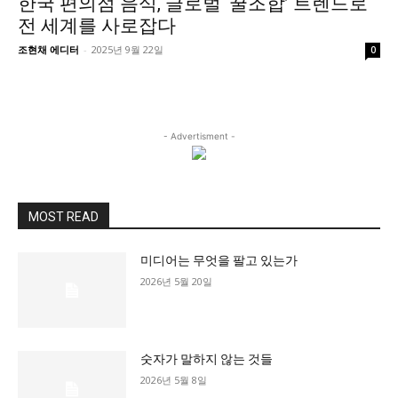
한국 편의점 음식, 글로벌 ‘꿀조합’ 트렌드로
정치일반
전 세계를 사로잡다
국회/정당
조현채 에디터
-
2025년 9월 22일
0
대통령실 및 총리실
사회
경제
- Advertisment -
경제일반
산업·금융
문화
MOST READ
문화일반
미디어는 무엇을 팔고 있는가
전통문화
2026년 5월 20일
대중문화
교육
교육일반
숫자가 말하지 않는 것들
2026년 5월 8일
교육부