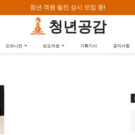
청년 객원 필진 상시 모집 중!
청년공감
로그인하세요
오피니언
보도자료
기획기사
공지사항
검색어를 입력하세요.
카테고리
오피니언
에세이
칼럼
보도자료
정치