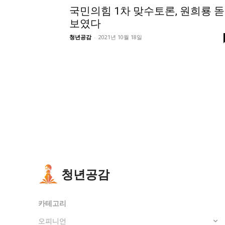
국민의힘 1차 맞수토론, 원희룡 돋
보였다
청년공감
-
2021년 10월 18일
청년공감
카테고리
오피니언