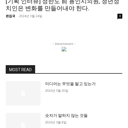
[기획 인터뷰] 정한도 前 용인시의원, 청년정
정치일반
치인은 변화를 만들어내야 한다.
국회/정당
편집국
-
2024년 3월 24일
0
대통령실 및 총리실
사회
경제
- Advertisment -
경제일반
산업·금융
문화
MOST READ
문화일반
미디어는 무엇을 팔고 있는가
전통문화
2026년 5월 20일
대중문화
교육
교육일반
숫자가 말하지 않는 것들
2026년 5월 8일
교육부