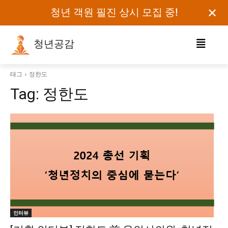
✕
청년 객원 필진 상시 모집 중!
청년공감
로그인하세요
태그
정한도
Tag:
정한도
검색어를 입력하세요.
카테고리
오피니언
에세이
칼럼
보도자료
인터뷰
정치