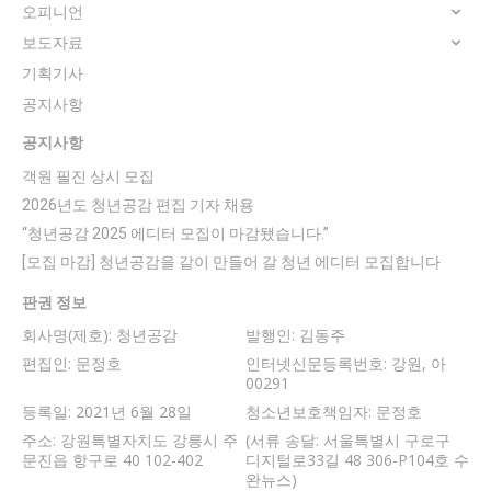
오피니언
보도자료
기획기사
공지사항
공지사항
객원 필진 상시 모집
2026년도 청년공감 편집 기자 채용
“청년공감 2025 에디터 모집이 마감됐습니다.”
[모집 마감] 청년공감을 같이 만들어 갈 청년 에디터 모집합니다
판권 정보
회사명(제호): 청년공감
발행인: 김동주
편집인: 문정호
인터넷신문등록번호: 강원, 아
00291
등록일: 2021년 6월 28일
청소년보호책임자: 문정호
주소: 강원특별자치도 강릉시 주
(서류 송달: 서울특별시 구로구
문진읍 항구로 40 102-402
디지털로33길 48 306-P104호 수
완뉴스)