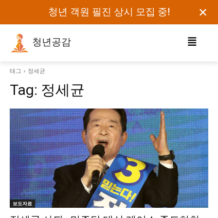
✕
청년 객원 필진 상시 모집 중!
청년공감
로그인하세요
태그
정세균
Tag:
정세균
검색어를 입력하세요.
카테고리
오피니언
에세이
칼럼
보도자료
보도자료
정치