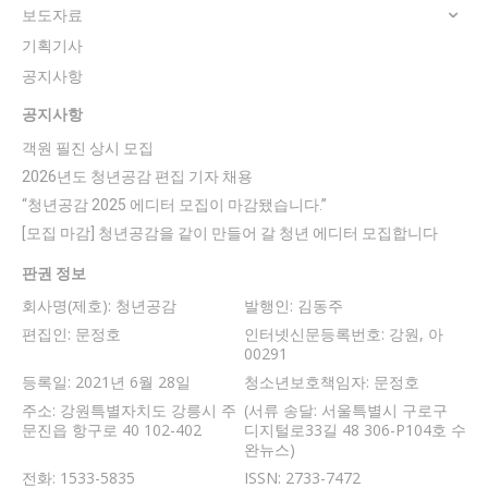
보도자료
기획기사
공지사항
공지사항
객원 필진 상시 모집
2026년도 청년공감 편집 기자 채용
“청년공감 2025 에디터 모집이 마감됐습니다.”
[모집 마감] 청년공감을 같이 만들어 갈 청년 에디터 모집합니다
판권 정보
회사명(제호): 청년공감
발행인: 김동주
편집인: 문정호
인터넷신문등록번호: 강원, 아
00291
등록일: 2021년 6월 28일
청소년보호책임자: 문정호
주소: 강원특별자치도 강릉시 주
(서류 송달: 서울특별시 구로구
문진읍 항구로 40 102-402
디지털로33길 48 306-P104호 수
완뉴스)
전화: 1533-5835
ISSN: 2733-7472