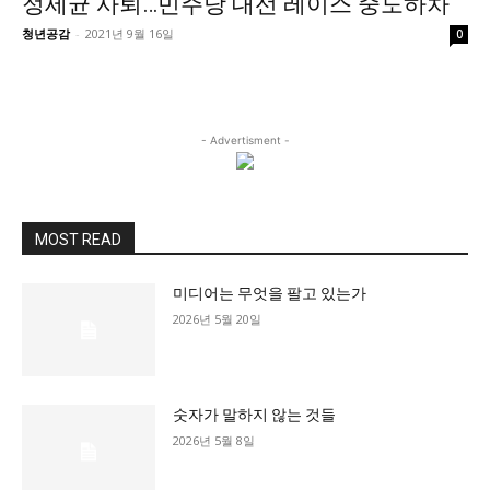
정세균 사퇴…민주당 대선 레이스 중도하차
정치일반
청년공감
-
2021년 9월 16일
0
국회/정당
대통령실 및 총리실
사회
- Advertisment -
경제
경제일반
산업·금융
MOST READ
문화
미디어는 무엇을 팔고 있는가
문화일반
2026년 5월 20일
전통문화
대중문화
교육
숫자가 말하지 않는 것들
교육일반
2026년 5월 8일
교육부