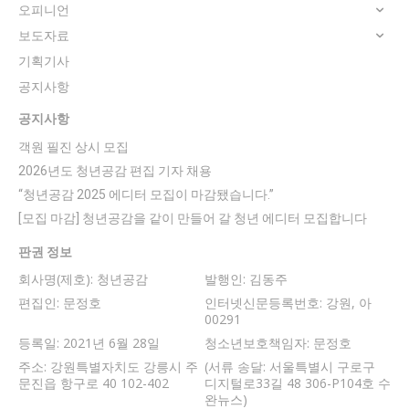
오피니언
보도자료
기획기사
공지사항
공지사항
객원 필진 상시 모집
2026년도 청년공감 편집 기자 채용
“청년공감 2025 에디터 모집이 마감됐습니다.”
[모집 마감] 청년공감을 같이 만들어 갈 청년 에디터 모집합니다
판권 정보
회사명(제호): 청년공감
발행인: 김동주
편집인: 문정호
인터넷신문등록번호: 강원, 아
00291
등록일: 2021년 6월 28일
청소년보호책임자: 문정호
주소: 강원특별자치도 강릉시 주
(서류 송달: 서울특별시 구로구
문진읍 항구로 40 102-402
디지털로33길 48 306-P104호 수
완뉴스)