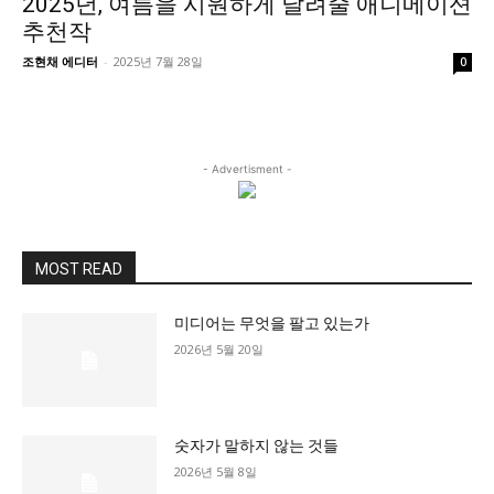
2025년, 여름을 시원하게 날려줄 애니메이션
정치일반
추천작
국회/정당
조현채 에디터
-
2025년 7월 28일
0
대통령실 및 총리실
사회
경제
- Advertisment -
경제일반
산업·금융
문화
MOST READ
문화일반
미디어는 무엇을 팔고 있는가
전통문화
2026년 5월 20일
대중문화
교육
교육일반
숫자가 말하지 않는 것들
2026년 5월 8일
교육부