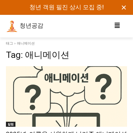
✕
청년 객원 필진 상시 모집 중!
청년공감
로그인하세요
태그
애니메이션
Tag:
애니메이션
검색어를 입력하세요.
카테고리
오피니언
에세이
칼럼
보도자료
칼럼
정치