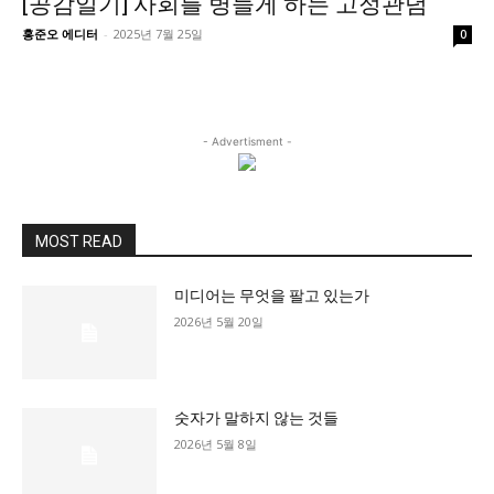
[공감일기] 사회를 병들게 하는 고정관념
정치일반
홍준오 에디터
-
2025년 7월 25일
0
국회/정당
대통령실 및 총리실
사회
- Advertisment -
경제
경제일반
산업·금융
MOST READ
문화
미디어는 무엇을 팔고 있는가
문화일반
2026년 5월 20일
전통문화
대중문화
교육
숫자가 말하지 않는 것들
교육일반
2026년 5월 8일
교육부