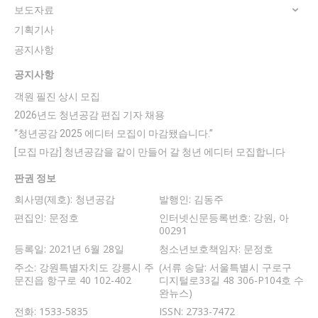
보도자료
기획기사
공지사항
공지사항
객원 필진 상시 모집
2026년도 청년공감 편집 기자 채용
“청년공감 2025 에디터 모집이 마감됐습니다.”
[모집 마감] 청년공감을 같이 만들어 갈 청년 에디터 모집합니다
판권 정보
회사명(제호): 청년공감
발행인: 김동주
편집인: 문정호
인터넷신문등록번호: 강원, 아
00291
등록일: 2021년 6월 28일
청소년보호책임자: 문정호
주소: 강원특별자치도 강릉시 주
(서류 송달: 서울특별시 구로구
문진읍 항구로 40 102-402
디지털로33길 48 306-P104호 수
완뉴스)
전화: 1533-5835
ISSN: 2733-7472