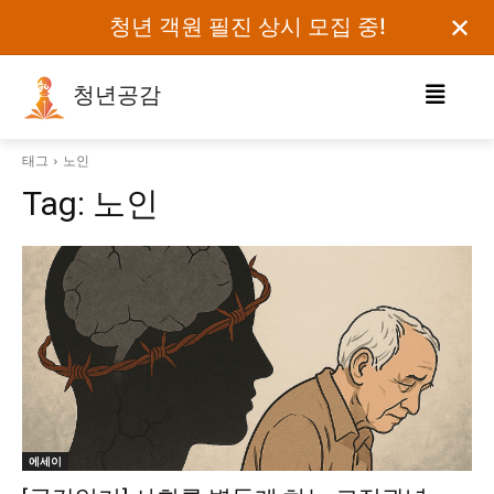
✕
청년 객원 필진 상시 모집 중!
청년공감
로그인하세요
태그
노인
Tag:
노인
검색어를 입력하세요.
카테고리
오피니언
에세이
칼럼
보도자료
에세이
정치