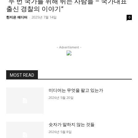
“두 번 국가를 위해 뛰는 사람들 – 국가대표
정치일반
출신 경찰의 이야기”
국회/정당
한지은 에디터
-
2025년 7월 14일
0
대통령실 및 총리실
사회
경제
- Advertisment -
경제일반
산업·금융
문화
MOST READ
문화일반
미디어는 무엇을 팔고 있는가
전통문화
2026년 5월 20일
대중문화
교육
교육일반
숫자가 말하지 않는 것들
2026년 5월 8일
교육부