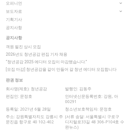
오피니언
보도자료
기획기사
공지사항
공지사항
객원 필진 상시 모집
2026년도 청년공감 편집 기자 채용
“청년공감 2025 에디터 모집이 마감됐습니다.”
[모집 마감] 청년공감을 같이 만들어 갈 청년 에디터 모집합니다
판권 정보
회사명(제호): 청년공감
발행인: 김동주
편집인: 문정호
인터넷신문등록번호: 강원, 아
00291
등록일: 2021년 6월 28일
청소년보호책임자: 문정호
주소: 강원특별자치도 강릉시 주
(서류 송달: 서울특별시 구로구
문진읍 항구로 40 102-402
디지털로33길 48 306-P104호 수
완뉴스)