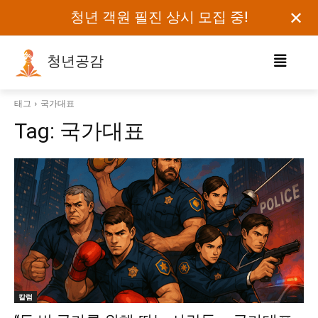
✕
청년 객원 필진 상시 모집 중!
청년공감
로그인하세요
태그
국가대표
Tag:
국가대표
검색어를 입력하세요.
카테고리
오피니언
에세이
칼럼
보도자료
칼럼
정치