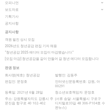
오피니언
보도자료
기획기사
공지사항
공지사항
객원 필진 상시 모집
2026년도 청년공감 편집 기자 채용
“청년공감 2025 에디터 모집이 마감됐습니다.”
[모집 마감] 청년공감을 같이 만들어 갈 청년 에디터 모집합니다
판권 정보
회사명(제호): 청년공감
발행인: 김동주
편집인: 문정호
인터넷신문등록번호: 강원, 아
00291
등록일: 2021년 6월 28일
청소년보호책임자: 문정호
주소: 강원특별자치도 강릉시 주
(서류 송달: 서울특별시 구로구
문진읍 항구로 40 102-402
디지털로33길 48 306-P104호 수
완뉴스)