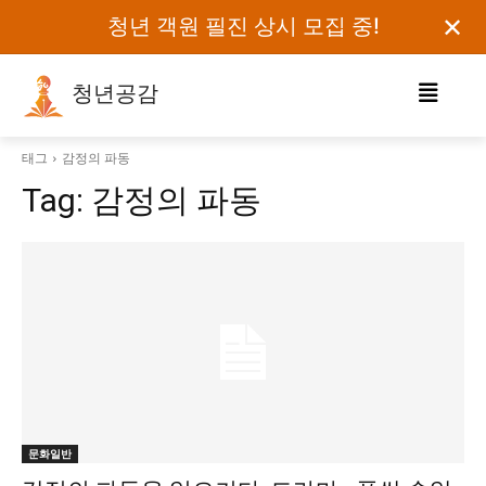
✕
청년 객원 필진 상시 모집 중!
청년공감
로그인하세요
태그
감정의 파동
Tag:
감정의 파동
검색어를 입력하세요.
카테고리
오피니언
에세이
칼럼
보도자료
문화일반
정치