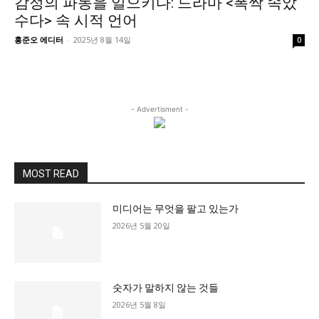
감정의 파동을 일으키다: 드라마 <폭싹 속았
정치일반
수다> 속 시적 언어
국회/정당
홍준오 에디터
-
2025년 8월 14일
0
대통령실 및 총리실
사회
경제
- Advertisment -
경제일반
산업·금융
문화
MOST READ
문화일반
미디어는 무엇을 팔고 있는가
전통문화
2026년 5월 20일
대중문화
교육
교육일반
숫자가 말하지 않는 것들
2026년 5월 8일
교육부