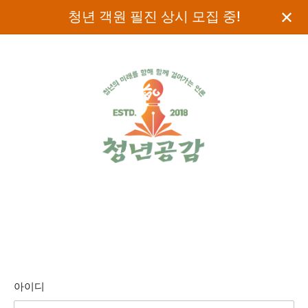
✕
청년 객원 필진 상시 모집 중!
아이디