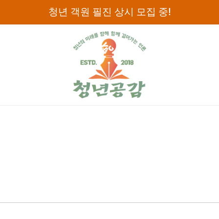
청년 객원 필진 상시 모집 중!
디