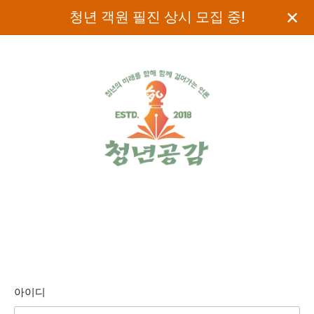
✕
청년 객원 필진 상시 모집 중!
아이디