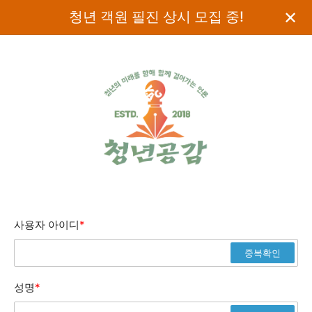
✕
청년 객원 필진 상시 모집 중!
사용자 아이디
*
중복확인
성명
*