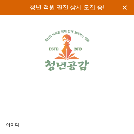
✕
청년 객원 필진 상시 모집 중!
아이디