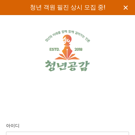
✕
청년 객원 필진 상시 모집 중!
아이디