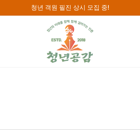
청년 객원 필진 상시 모집 중!
디